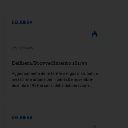
Decreto legislativo 16 marzo 1999, n. 79.
DELIBERA
25/10/1999
Delibera/Provvedimento 161/99
Aggiornamento delle tariffe dei gas distribuiti a
mezzo rete urbane per il bimestre novembre-
dicembre 1999 ai sensi della deliberazione
dell'Autorità per l'energia elettrica e il gas 22
aprile 1999, n. 52/99
DELIBERA