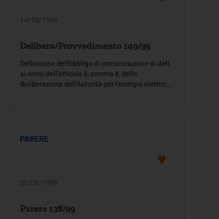
14/10/1999
Delibera/Provvedimento 149/99
Definizione dell'obbligo di comunicazione di dati
ai sensi dell'articolo 8, comma 8, della
deliberazione dell'Autorità per l'energia elettrica
e il gas 11 maggio 1999, n. 61, da parte delle
imprese distributrici di energia elettrica
PARERE
20/09/1999
Parere 138/99