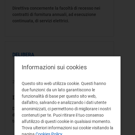
Direttiva concernente la facoltà di recesso nei
contratti di fornitura annuali, ad esecuzione
continuata, di servizi elettrici.
DELIBERA
Informazioni sui cookies
20/10/1999
Questo sito web utilizza cookie. Questi hanno
due funzioni: da un lato garantiscono le
funzionalità di base per questo sito web,
Delibera/Provvedimento 157/99
dall'altro, salvando e analizzando i dati utente
Definizione di disposizioni transitorie in materia
anonimizzati, ci permettono di migliorare i nostri
di finanziamento del gestore della rete di
contenuti per te. Puoi ritirare il tuo consenso
trasmissione nazionale dell'energia elettrica
all'utilizzo di questi cookie in qualsiasi momento.
Trova ulteriori informazioni sui cookie visitando la
pagina
Cookies Policy