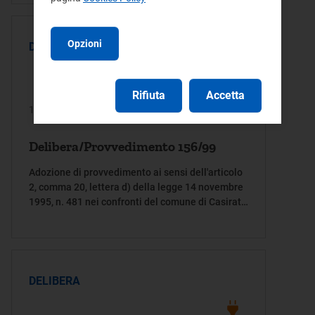
Opzioni
DELIBERA
Rifiuta
Accetta
14/10/1999
Delibera/Provvedimento 156/99
Adozione di provvedimento ai sensi dell'articolo
2, comma 20, lettera d) della legge 14 novembre
1995, n. 481 nei confronti del comune di Casirate
D'Adda
DELIBERA