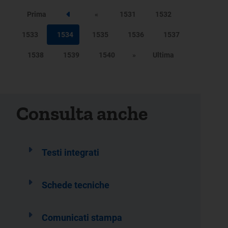
Prima
«
1531
1532
Step precedente
1533
1534
1535
1536
1537
1538
1539
1540
»
Ultima
Consulta anche
Testi integrati
Schede tecniche
Comunicati stampa