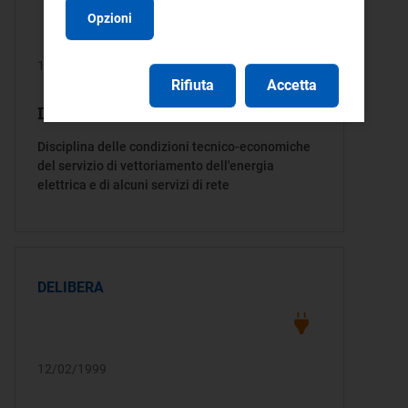
Opzioni
18/02/1999
Rifiuta
Accetta
Delibera/Provvedimento 13/99
Disciplina delle condizioni tecnico-economiche
del servizio di vettoriamento dell'energia
elettrica e di alcuni servizi di rete
DELIBERA
12/02/1999