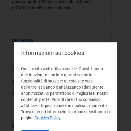
(marzo-aprile 1999) ai sensi della delibera
n.70/97 e modifica della stessa.
DELIBERA
Informazioni sui cookies
18/02/1999
Questo sito web utilizza cookie. Questi hanno
due funzioni: da un lato garantiscono le
funzionalità di base per questo sito web,
Delibera/Provvedimento 14/99
dall'altro, salvando e analizzando i dati utente
Avvio di istruttoria formale sul caso Agea Spa
anonimizzati, ci permettono di migliorare i nostri
contenuti per te. Puoi ritirare il tuo consenso
all'utilizzo di questi cookie in qualsiasi momento.
Trova ulteriori informazioni sui cookie visitando la
pagina
Cookies Policy
DELIBERA