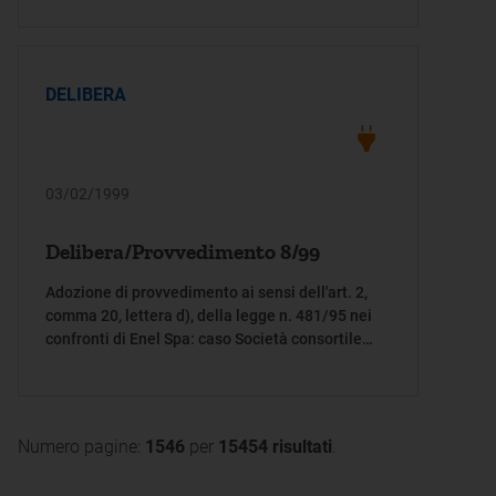
rinnovabili e assimilate
DELIBERA
03/02/1999
Delibera/Provvedimento 8/99
Adozione di provvedimento ai sensi dell'art. 2,
comma 20, lettera d), della legge n. 481/95 nei
confronti di Enel Spa: caso Società consortile
C.EN.T.O
Numero pagine:
1546
per
15454 risultati
.