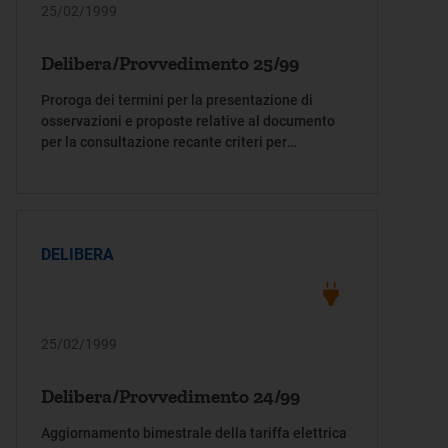
25/02/1999
Delibera/Provvedimento 25/99
Proroga dei termini per la presentazione di
osservazioni e proposte relative al documento
per la consultazione recante criteri per
l'indicizzazione delle tariffe, per la parte relativa
al costo della materia prima, nei servizi di
fornitura dei gas attraverso reti urbane
DELIBERA
25/02/1999
Delibera/Provvedimento 24/99
Aggiornamento bimestrale della tariffa elettrica