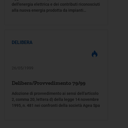
dell'energia elettrica e dei contributi riconosciuti
alla nuova energia prodotta da impianti
utilizzanti fonti rinnovabili e assimilate ai sensi
degli articoli 20, comma 1 e 22, comma 5, della
legge 9 gennaio 1991, n. 9.
DELIBERA
26/05/1999
Delibera/Provvedimento 79/99
Adozione di provvedimento ai sensi dell'articolo
2, comma 20, lettera d) della legge 14 novembre
1995, n. 481 nei confronti della società Agea Spa