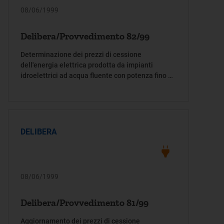
08/06/1999
Delibera/Provvedimento 82/99
Determinazione dei prezzi di cessione
dell'energia elettrica prodotta da impianti
idroelettrici ad acqua fluente con potenza fino a
3 MW, ai sensi del combinato disposto dell'art.
22, comma 5, della legge 9 gennaio 1991, n. 9, e
dell'art. 3, comma 12, del decreto legislativo 16
marzo 1999, n. 79
DELIBERA
08/06/1999
Delibera/Provvedimento 81/99
Aggiornamento dei prezzi di cessione