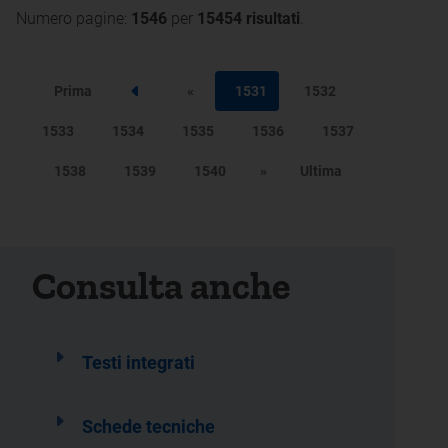
Numero pagine:
1546
per
15454 risultati
.
Prima
«
1531
1532
Step precedente
1533
1534
1535
1536
1537
1538
1539
1540
»
Ultima
Consulta anche
Testi integrati
Schede tecniche