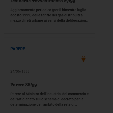
Delibera/Provvedimento 87/99
Aggiornamento periodico (per il bimestre luglio-
agosto 1999) delle tariffe dei gas distribuiti a
mezzo di reti urbane ai sensi della deliberazione
dell'Autorità per l'energia elettrica e il gas 22
aprile 1999, n. 52/99
PARERE
24/06/1999
Parere 86/99
Parere al Ministro dell'industria, del commercio e
dell'artigianato sullo schema di decreto per la
determinazione dell'ambito della rete di
trasmissione nazionale e la formulazione di