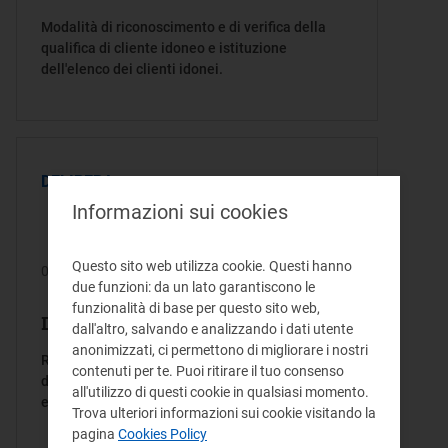
Modalità di riconoscimento e di verifica della
qualifica di cliente idoneo e istituzione
dell'elenco dei clienti idonei.
DELIBERA
Informazioni sui cookies
Questo sito web utilizza cookie. Questi hanno
08/06/1999
due funzioni: da un lato garantiscono le
funzionalità di base per questo sito web,
Delibera/Provvedimento 84/99
dall'altro, salvando e analizzando i dati utente
anonimizzati, ci permettono di migliorare i nostri
Raccomandazione ai soggetti esercenti i servizi
contenuti per te. Puoi ritirare il tuo consenso
di pubblica utilità nei settori dell'energia
all'utilizzo di questi cookie in qualsiasi momento.
elettrica e il gas per l'adeguamento dei sistemi
Trova ulteriori informazioni sui cookie visitando la
informatici al cambiamento di data dell'anno
pagina
Cookies Policy
2000