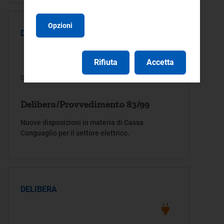
Opzioni
DELIBERA
Rifiuta
Accetta
08/06/1999
Delibera/Provvedimento 83/99
Nuove disposizioni in materia di Cassa
Conguaglio per il settore elettrico.
DELIBERA