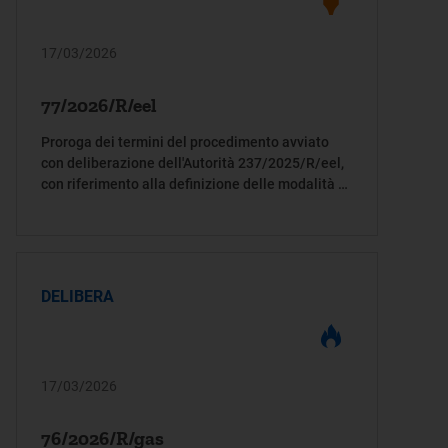
17/03/2026
77/2026/R/eel
Proroga dei termini del procedimento avviato
con deliberazione dell'Autorità 237/2025/R/eel,
con riferimento alla definizione delle modalità di
inclusione nelle tariffe di rete degli oneri di
rimodulazione delle concessioni di distribuzione
di energia elettrica, di cui all'articolo 1, commi da
50 a 53, della legge di Bilancio 2025
DELIBERA
17/03/2026
76/2026/R/gas