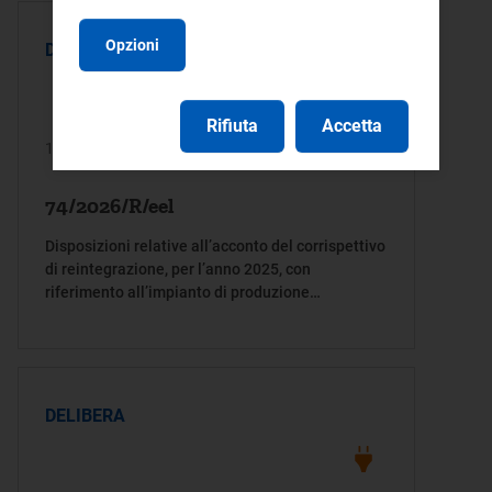
Opzioni
DELIBERA
Rifiuta
Accetta
17/03/2026
74/2026/R/eel
Disposizioni relative all’acconto del corrispettivo
di reintegrazione, per l’anno 2025, con
riferimento all’impianto di produzione
essenziale Sarlux
DELIBERA