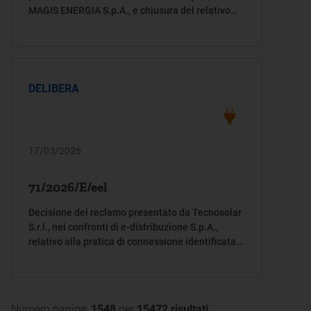
MAGIS ENERGIA S.p.A., e chiusura del relativo
procedimento sanzionatorio
DELIBERA
17/03/2026
71/2026/E/eel
Decisione del reclamo presentato da Tecnosolar
S.r.l., nei confronti di e-distribuzione S.p.A.,
relativo alla pratica di connessione identificata
con il codice di rintracciabilità 240114700
Numero pagine:
1548
per
15472 risultati
.