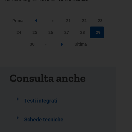
Prima
«
21
22
23
Step precedente
24
25
26
27
28
29
30
»
Ultima
Step successivo
Consulta anche
Testi integrati
Schede tecniche