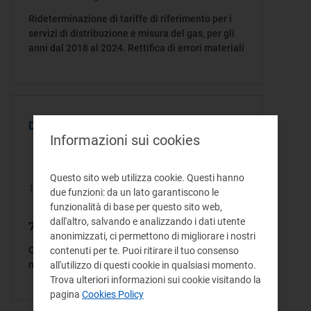
Rideterminazione di tariffe di riferimento per i
servizi di distribuzione e misura del gas, per gli
anni dal 2018 al 2024. Rettifica di errori materiali
DELIBERA
Informazioni sui cookies
Questo sito web utilizza cookie. Questi hanno
17/03/2026
due funzioni: da un lato garantiscono le
funzionalità di base per questo sito web,
dall'altro, salvando e analizzando i dati utente
75/2026/R/gas
anonimizzati, ci permettono di migliorare i nostri
Censimento e prime disposizioni urgenti in
contenuti per te. Puoi ritirare il tuo consenso
materia di reti interne d’utenza del gas naturale
all'utilizzo di questi cookie in qualsiasi momento.
Trova ulteriori informazioni sui cookie visitando la
pagina
Cookies Policy