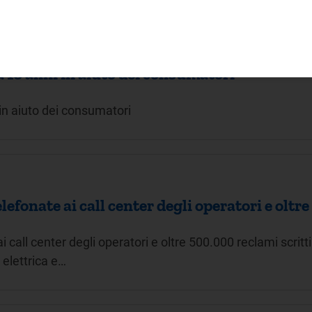
a 10 anni in aiuto dei consumatori
 in aiuto dei consumatori
telefonate ai call center degli operatori e oltr
 ai call center degli operatori e oltre 500.000 reclami scrit
 elettrica e…