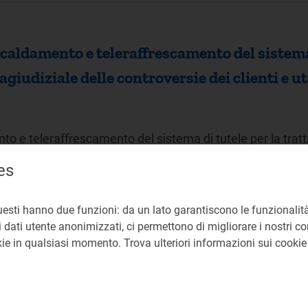
scaldamento e teleraffrescamento del sistema 
agiudiziale delle controversie dei clienti e ute
to e teleraffrescamento del sistema di tutele per la tratt
nti e utenti finali…
es
uesti hanno due funzioni: da un lato garantiscono le funzionalità
 dati utente anonimizzati, ci permettono di migliorare i nostri cont
okie in qualsiasi momento. Trova ulteriori informazioni sui cooki
 da EEMS Italia S.p.A. nei confronti di Areti
 presentato da EEMS Italia S.p.a. nei confronti di Areti S