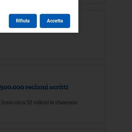
Rifiuta
Accetta
e 500.000 reclami scritti
ti Sono circa 52 milioni le chiamate