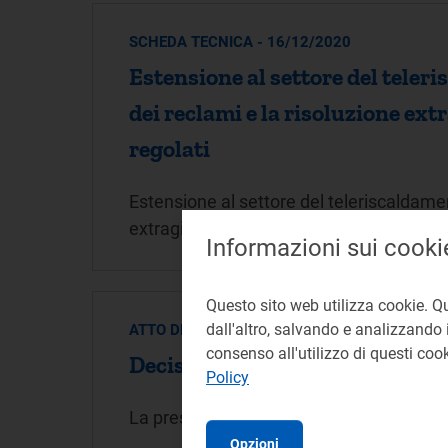
SCHEDA TECNICA - 16/12/2020
Estensione al settore del teleri
dei reclami e la risoluzione extr
regolati
Estensione al settore del teleriscaldamen
extragiudiziale delle controversie dei clie
Informazioni sui cooki
Questo sito web utilizza cookie. Q
dall'altro, salvando e analizzando i
ATTO DELIBERA - 04/08/2020
consenso all'utilizzo di questi co
Decisione del reclamo presentato
Policy
La presente decisione respinge il reclamo
Opzioni