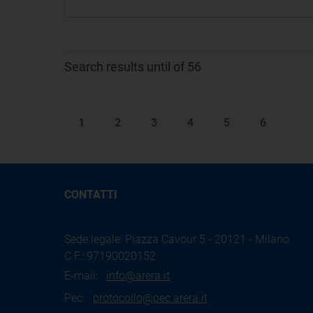
Search results until of 56
1
2
3
4
5
6
CONTATTI
Sede legale: Piazza Cavour 5 - 20121 - Milano
C.F.: 97190020152
E-mail:
info@arera.it
Pec:
protocollo@pec.arera.it