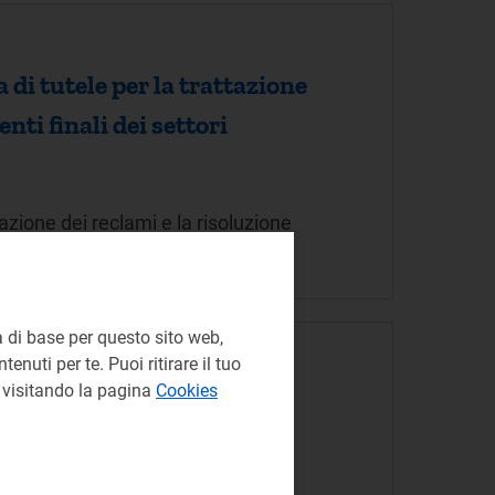
di tutele per la trattazione
nti finali dei settori
azione dei reclami e la risoluzione
 di base per questo sito web,
enuti per te. Puoi ritirare il tuo
e visitando la pagina
Cookies
 S.p.A.
.p.a.