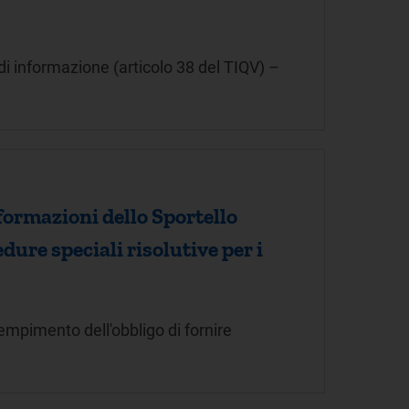
e di informazione (articolo 38 del TIQV) –
nformazioni dello Sportello
ure speciali risolutive per i
dempimento dell'obbligo di fornire