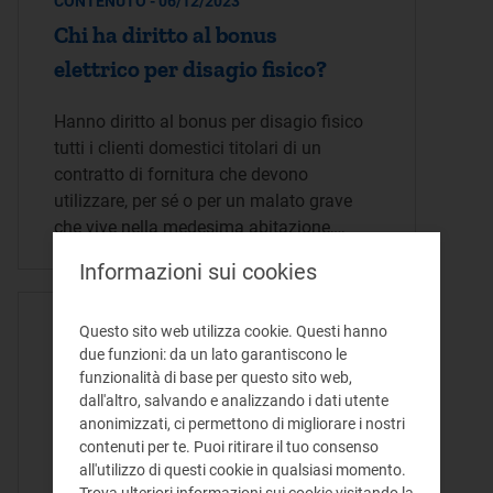
CONTENUTO - 06/12/2023
Chi ha diritto al bonus
elettrico per disagio fisico?
Hanno diritto al bonus per disagio fisico
tutti i clienti domestici titolari di un
contratto di fornitura che devono
utilizzare, per sé o per un malato grave
che vive nella medesima abitazione,…
Informazioni sui cookies
CONTENUTO - 06/12/2023
Questo sito web utilizza cookie. Questi hanno
due funzioni: da un lato garantiscono le
A chi non può essere mai
funzionalità di base per questo sito web,
sospesa la fornitura?
dall'altro, salvando e analizzando i dati utente
anonimizzati, ci permettono di migliorare i nostri
contenuti per te. Puoi ritirare il tuo consenso
La fornitura non può mai essere sospesa,
all'utilizzo di questi cookie in qualsiasi momento.
nemmeno per morosità, ai clienti, definiti
Trova ulteriori informazioni sui cookie visitando la