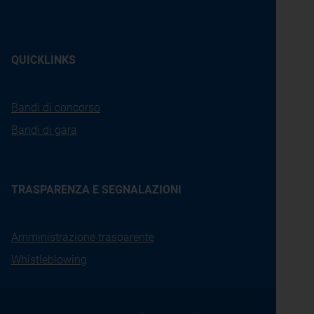
QUICKLINKS
Bandi di concorso
Bandi di gara
TRASPARENZA E SEGNALAZIONI
Amministrazione trasparente
Whistleblowing