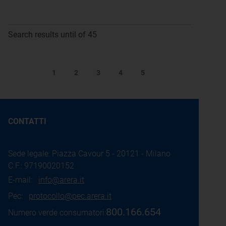
Search results until of 45
1
2
3
4
5
CONTATTI
Sede legale: Piazza Cavour 5 - 20121 - Milano
C.F.: 97190020152
E-mail:
info@arera.it
Pec:
protocollo@pec.arera.it
800.166.654
Numero verde consumatori: