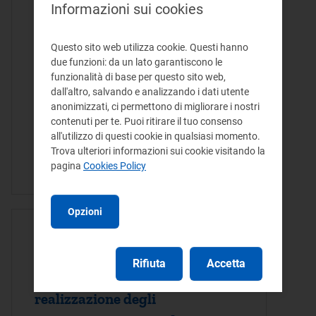
recante “Adozione del primo
Informazioni sui cookies
stralcio del Piano nazionale
degli inte
Questo sito web utilizza cookie. Questi hanno
due funzioni: da un lato garantiscono le
funzionalità di base per questo sito web,
Con il presente provvedimento si
dall'altro, salvando e analizzando i dati utente
autorizza Csea all'erogazione della quota
anonimizzati, ci permettono di migliorare i nostri
conclusiva di finanziamento per la
contenuti per te. Puoi ritirare il tuo consenso
realizzazione dell'intervento n. 11 del
all'utilizzo di questi cookie in qualsiasi momento.
Primo stralcio del Piano Nazionale
Trova ulteriori informazioni sui cookie visitando la
pagina
Cookies Policy
Acquedotti di…
Opzioni
ATTO DELIBERA - 24/06/2025
Erogazione di una quota di
Rifiuta
Accetta
finanziamento per la
realizzazione degli