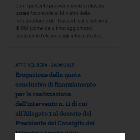
Con il presente provvedimento si rilascia
parere favorevole al Ministro delle
Infrastrutture e dei Trasporti sullo schema
di DM (come da ultimo aggiornato)
contenente l'elenco degli interventi che…
ATTO DELIBERA - 24/06/2025
Erogazione della quota
conclusiva di finanziamento
per la realizzazione
dell'intervento n. 11 di cui
all’Allegato 1 al decreto del
Presidente del Consiglio dei
Ministri 1 agosto 2019,