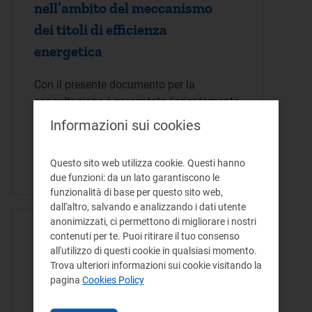
nell’ambito del meccanismo
dei titoli di efficienza
energetica
Con il presente documento per la
consultazione è presentato l'orientamento
dell'Autorità in merito alla
Informazioni sui cookies
rideterminazione del contributo tariffario
erogato in acconto, nell'ambito del
Questo sito web utilizza cookie. Questi hanno
meccanismo dei…
due funzioni: da un lato garantiscono le
funzionalità di base per questo sito web,
dall'altro, salvando e analizzando i dati utente
anonimizzati, ci permettono di migliorare i nostri
ATTO DELIBERA - 25/07/2023
contenuti per te. Puoi ritirare il tuo consenso
all'utilizzo di questi cookie in qualsiasi momento.
Determinazione del
Trova ulteriori informazioni sui cookie visitando la
contributo tariffario da
pagina
Cookies Policy
riconoscere ai distributori