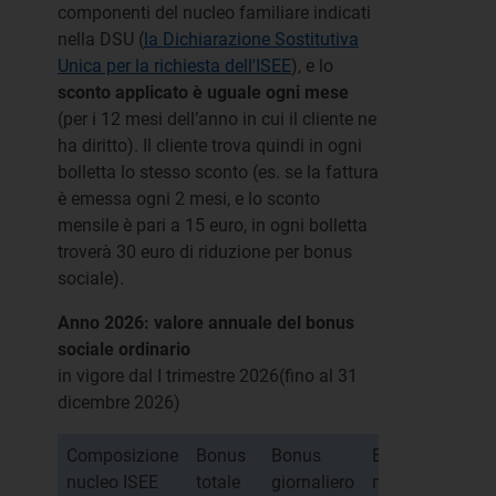
componenti del nucleo familiare indicati
nella DSU (
la Dichiarazione Sostitutiva
Unica per la richiesta dell'ISEE
), e lo
sconto applicato è uguale ogni mese
(per i 12 mesi dell’anno in cui il cliente ne
ha diritto). Il cliente trova quindi in ogni
bolletta lo stesso sconto (es. se la fattura
è emessa ogni 2 mesi, e lo sconto
mensile è pari a 15 euro, in ogni bolletta
troverà 30 euro di riduzione per bonus
sociale).
Anno 2026: valore annuale del bonus
sociale ordinario
in vigore dal I trimestre 2026(fino al 31
dicembre 2026)
Composizione
Bonus
Bonus
Bonus
nucleo ISEE
totale
giornaliero
mensile