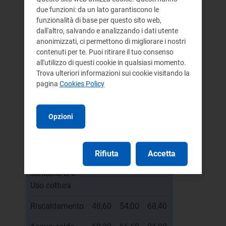
due funzioni: da un lato garantiscono le
Acqua calda
14,40
14,40
14,40
14,40
14,40
funzionalità di base per questo sito web,
sanitaria e/o
dall'altro, salvando e analizzando i dati utente
anonimizzati, ci permettono di migliorare i nostri
Uso cottura
contenuti per te. Puoi ritirare il tuo consenso
Riscaldamento
45,00
47,70
59,40
61,20
58,50
all'utilizzo di questi cookie in qualsiasi momento.
Trova ulteriori informazioni sui cookie visitando la
Acqua calda
52,20
55,80
67,50
78,30
74,70
pagina
Cookies Policy
sanitaria e/o
Uso cottura +
Opzioni
Riscaldamento
Famiglie con più di 4 componenti
Rifiuta
Accetta
Acqua calda
19,80
19,80
19,80
19,80
19,80
sanitaria e/o
Uso cottura
Riscaldamento
48,60
54,00
68,40
69,30
65,70