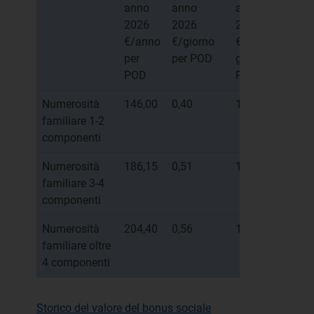
anno
anno
anno
2026
2026
2026
€/anno
€/giorno
€/30
per
per POD
gg per
POD
POD
Numerosità
146,00
0,40
12,00
familiare 1-2
componenti
Numerosità
186,15
0,51
15,30
familiare 3-4
componenti
Numerosità
204,40
0,56
16,80
familiare oltre
4 componenti
Storico del valore del bonus sociale