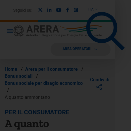
X
Linkedin
Youtube
Facebook
Instagram
ITA
Seguici su:
AREA OPERATORI
Home
/
Arera per il consumatore
/
Bonus sociali
/
Condividi
Bonus sociale per disagio economico
/
A quanto ammontano
PER IL CONSUMATORE
A quanto