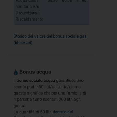
Acqua calda
60,30
66,60
81,90
74,70
72,00
sanitaria e/o
Uso cottura +
Riscaldamento
Storico del valore del bonus sociale gas
(file excel)
Bonus acqua
Il
bonus sociale acqua
garantisce uno
sconto pari a 50 litri/abitante/giorno:
questo significa che per una famiglia di
4 persone sono scontati 200 litri ogni
giorno
La quantità di 50 litri
decreto del