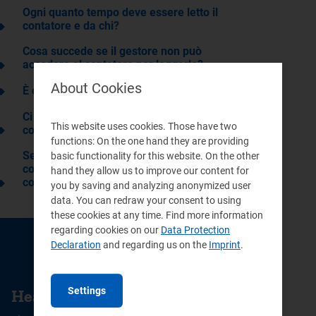
Ogni quanto tempo deve essere letto il
contatore e da chi?
Cosa succede se il gestore non può
accedere al contatore per leggerlo?
About Cookies
È consentita l’autolettura del contatore?
Ci sono delle garanzie in caso di
This website uses cookies. Those have two
contestazione delle letture?
functions: On the one hand they are providing
Se presso l‘utenza non è installato un
basic functionality for this website. On the other
contatore, come vengono calcolati i
hand they allow us to improve our content for
consumi?
you by saving and analyzing anonymized user
data. You can redraw your consent to using
these cookies at any time. Find more information
regarding cookies on our
Data Protection
Declaration
and regarding us on the
Imprint
.
CONTACTS
Settings
Head Office