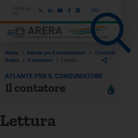
Follow us
X
Linkedin
Youtube
Facebook
Instagram
ENG
on:
Condividi
Home
/
Atlante per il consumatore
/
Acqua
/
Il contatore
/
Lettura
ATLANTE PER IL CONSUMATORE
Il contatore
Lettura