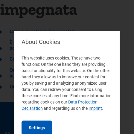
impegnata
Cosa è la potenza impegnata?
About Cookies
È possibile aumentare o diminuire la
potenza impegnata?
This website uses cookies. Those have two
Come si richiede la variazione di potenza?
functions: On the one hand they are providing
Quanto tempo occorre per la variazione di
basic functionality for this website. On the other
potenza?
hand they allow us to improve our content for
you by saving and analyzing anonymized user
Quanto costa la variazione della potenza?
data. You can redraw your consent to using
these cookies at any time. Find more information
regarding cookies on our
Data Protection
Declaration
and regarding us on the
Imprint
.
CONTACTS
Settings