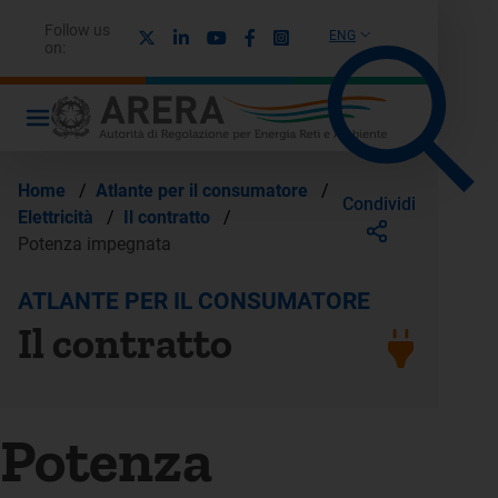
Follow us
X
Linkedin
Youtube
Facebook
Instagram
ENG
on:
Home
/
Atlante per il consumatore
/
Condividi
Elettricità
/
Il contratto
/
Potenza impegnata
ATLANTE PER IL CONSUMATORE
Il contratto
Potenza