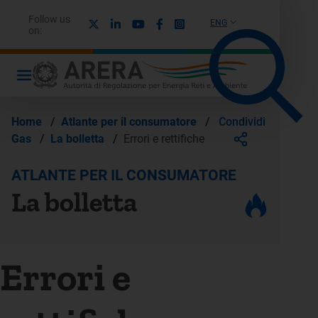
Follow us
X
Linkedin
Youtube
Facebook
Instagram
ENG
on:
Condividi
Home
/
Atlante per il consumatore
/
Gas
/
La bolletta
/
Errori e rettifiche
ATLANTE PER IL CONSUMATORE
La bolletta
Errori e