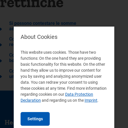
rettifiche
Si possono contestare le somme
addebitate in bolletta?
About Cookies
Cosa deve contenere la risposta a un
reclamo sull’importo della bolletta?
This website uses cookies. Those have two
Cosa può fare il cliente se riceve due
functions: On the one hand they are providing
bollette per gli stessi consumi?
basic functionality for this website. On the other
hand they allow us to improve our content for
Cosa deve fare il venditore che ha emesso
una bolletta non dovuta?
you by saving and analyzing anonymized user
data. You can redraw your consent to using
these cookies at any time. Find more information
regarding cookies on our
Data Protection
Declaration
and regarding us on the
Imprint
.
CONTACTS
Settings
Head Office