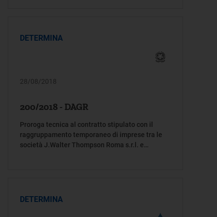
approvvigionamento relativi alla materia prima
DETERMINA
28/08/2018
200/2018 - DAGR
Proroga tecnica al contratto stipulato con il
raggruppamento temporaneo di imprese tra le
società J.Walter Thompson Roma s.r.l. e
Mediacom Italia s.r.l. relativo allo svolgimento di
servizi di agenzia connessi all’ideazione ed alla
realizzazione di campagne di comunicazione
multimediali, e relativa diffusione, per la
promozione di iniziative istituzionali
DETERMINA
dell’Autorità per l’energia elettrica il gas e il
sistema idrico (oggi ridenominata Autorità di