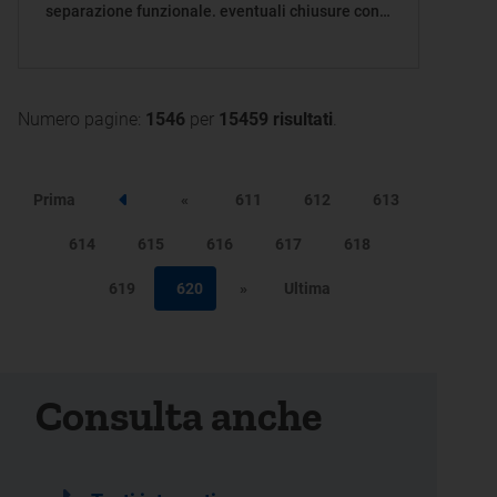
separazione funzionale. eventuali chiusure con
procedure semplificate
Numero pagine:
1546
per
15459 risultati
.
Prima
«
611
612
613
Step precedente
614
615
616
617
618
619
620
»
Ultima
Consulta anche