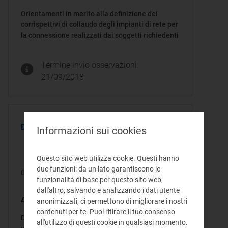
Orientamenti in merito alla definizione dei
corrispettivi di collaudo degli impianti di rete per
la connessione realizzati dai soggetti richiedenti
Termine invio osservazioni:
21/09/2018
DELIBERA
Informazioni sui cookies
Questo sito web utilizza cookie. Questi hanno
due funzioni: da un lato garantiscono le
07/08/2018
funzionalità di base per questo sito web,
dall'altro, salvando e analizzando i dati utente
439/2018/R/eel
anonimizzati, ci permettono di migliorare i nostri
contenuti per te. Puoi ritirare il tuo consenso
Disposizioni per l’ulteriore riduzione del costo
all'utilizzo di questi cookie in qualsiasi momento.