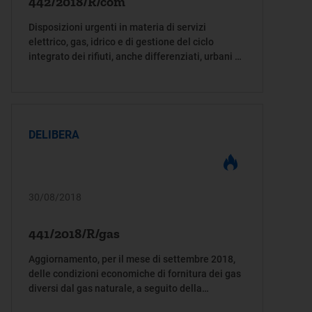
442/2018/R/com
Disposizioni urgenti in materia di servizi
elettrico, gas, idrico e di gestione del ciclo
integrato dei rifiuti, anche differenziati, urbani ed
assimilati in relazione all’emergenza
conseguente al crollo del Ponte Morandi a
Genova
DELIBERA
30/08/2018
441/2018/R/gas
Aggiornamento, per il mese di settembre 2018,
delle condizioni economiche di fornitura dei gas
diversi dal gas naturale, a seguito della
variazione dell’elemento a copertura dei costi di