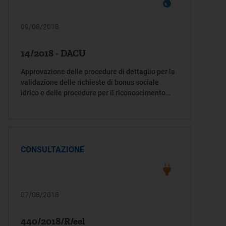
regolazione per energia reti e ambiente) a fav
09/08/2018
14/2018 - DACU
Approvazione delle procedure di dettaglio per la
validazione delle richieste di bonus sociale
idrico e delle procedure per il riconoscimento
della quota una tantum, di cui alla deliberazione
21 dicembre 2017, 897/2017/R/idr e s.m.i
CONSULTAZIONE
07/08/2018
440/2018/R/eel