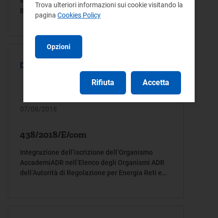
variabile riconosciuto dell’impianto essenziale
Trova ulteriori informazioni sui cookie visitando la
Brindisi Sud di Enel Produzione S.p.a.
pagina
Cookies Policy
Opzioni
DELIBERA
Rifiuta
Accetta
07/08/2018
438/2018/E/com
Integrazione dell’iscrizione dell’Organismo
AccademiADR nell’Elenco degli Organismi ADR
dell’Autorità di Regolazione per Energia Reti e
Ambiente