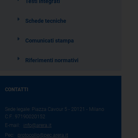
Testi integrati
Schede tecniche
Comunicati stampa
Riferimenti normativi
CONTATTI
Sede legale: Piazza Cavour 5 - 20121 - Milano
C.F.: 97190020152
E-mail:
info@arera.it
Pec:
protocollo@pec.arera.it