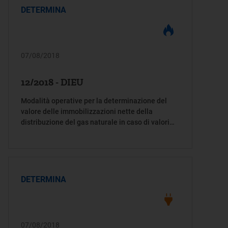
DETERMINA
07/08/2018
12/2018 - DIEU
Modalità operative per la determinazione del
valore delle immobilizzazioni nette della
distribuzione del gas naturale in caso di valori
disallineati rispetto alle medie di settore per la
verifica degli scostamenti VIR-RAB e ai fini della
stima dei valori di cui all’articolo 22 della RTDG
per la pubblicazione nel bando di gara
DETERMINA
07/08/2018