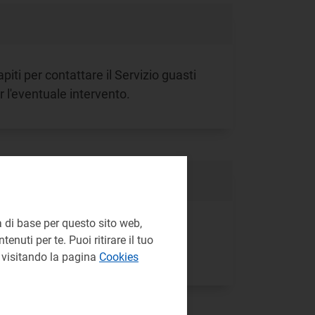
apiti per contattare il Servizio guasti
r l'eventuale intervento.
 di base per questo sito web,
l venditore, chiedere informazioni o
enuti per te. Puoi ritirare il tuo
zio.
e visitando la pagina
Cookies