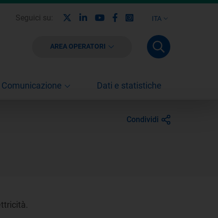
X
Linkedin
Youtube
Facebook
Instagram
Seguici su:
ITA
AREA OPERATORI
Comunicazione
Dati e statistiche
Condividi
tricità.