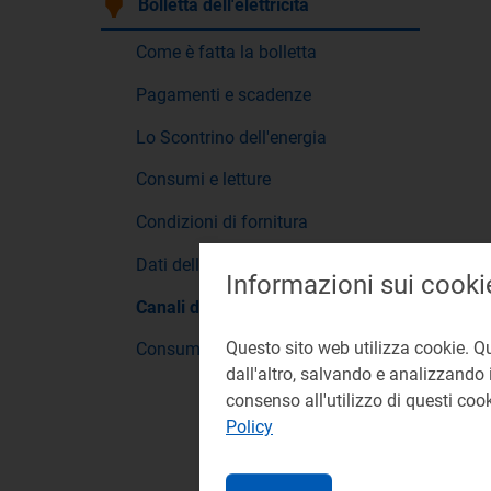
Bolletta dell'elettricità
Come è fatta la bolletta
Pagamenti e scadenze
Lo Scontrino dell'energia
Consumi e letture
Condizioni di fornitura
Dati della fornitura
Informazioni sui cooki
Canali di contatto
Questo sito web utilizza cookie. Q
Consumo consapevole
dall'altro, salvando e analizzando i
consenso all'utilizzo di questi co
Policy