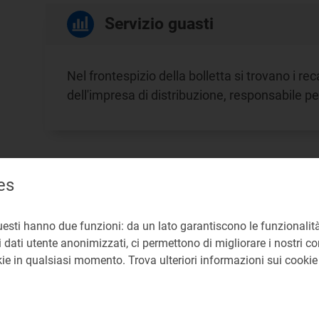
Servizio guasti
Nel frontespizio della bolletta si trovano i rec
dell'impresa di distribuzione, responsabile pe
Informazioni e reclami
es
uesti hanno due funzioni: da un lato garantiscono le funzionalità
I recapiti per contattare il servizio clienti de
 dati utente anonimizzati, ci permettono di migliorare i nostri cont
inviare un reclamo sono indicati nel frontespi
okie in qualsiasi momento. Trova ulteriori informazioni sui cooki