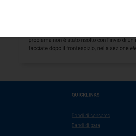
Soluzione delle controversie
Le modalità da seguire per attivare una proc
problema non è stato risolto con l’invio di un 
facciate dopo il frontespizio, nella sezione
ele
QUICKLINKS
Bandi di concorso
Bandi di gara