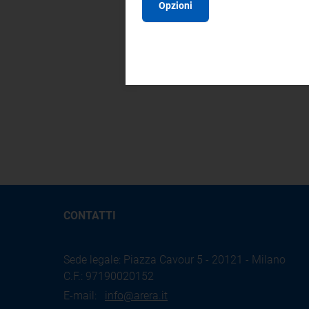
Opzioni
CONTATTI
Sede legale: Piazza Cavour 5 - 20121 - Milano
C.F.: 97190020152
E-mail:
info@arera.it