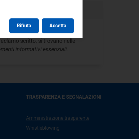
Rifiuta
Accetta
edura di conciliazione, quando un
reclamo scritto, si trovano nelle
menti informativi essenziali.
TRASPARENZA E SEGNALAZIONI
Amministrazione trasparente
Whistleblowing