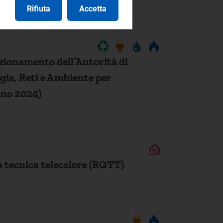
Rifiuta
Accetta
nzionamento dell’Autorità di
gia, Reti e Ambiente per
nno 2024)
à tecnica telecalore (RQTT)