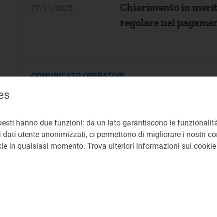
Chiarimento in merito
27/11/2025
regolare nei pagamen
COMUNICATO OPERATORI
Raccolta dati: Azioni 
es
27/11/2025
alla chiusura per mor
Imprese distributrici
uesti hanno due funzioni: da un lato garantiscono le funzionalità
 dati utente anonimizzati, ci permettono di migliorare i nostri cont
okie in qualsiasi momento. Trova ulteriori informazioni sui cooki
COMUNICATO OPERATORI
Qualità del gas natur
26/11/2025
gas Anno termico 20