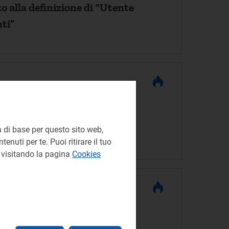
 alla definizione di “Utente
ti”
dei distributori funzionali
osità dei punti in FdD –
 di gas naturale
 di base per questo sito web,
enuti per te. Puoi ritirare il tuo
e visitando la pagina
Cookies
ale - Imprese di trasporto
24-2025