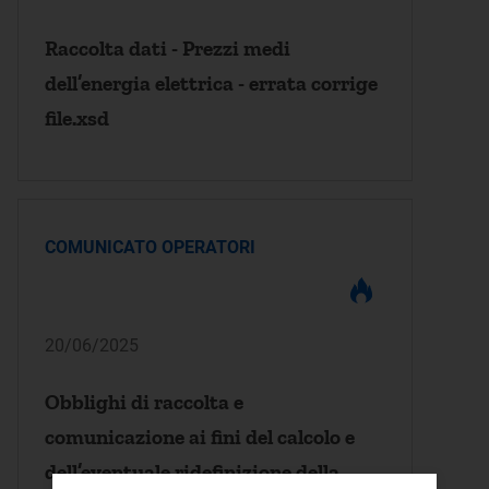
Raccolta dati - Prezzi medi
dell’energia elettrica - errata corrige
file.xsd
COMUNICATO OPERATORI
20/06/2025
Obblighi di raccolta e
comunicazione ai fini del calcolo e
dell’eventuale ridefinizione della