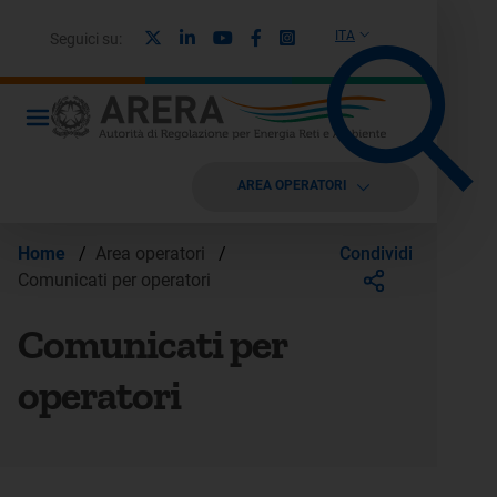
X
Linkedin
Youtube
Facebook
Instagram
ITA
Seguici su:
AREA OPERATORI
Condividi
Home
/
Area operatori
/
Comunicati per operatori
Comunicati per
operatori