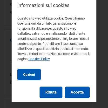
componente CIND di cui all’articolo
Informazioni sui cookies
46, comma 1, della RTDG 2020-2025
Questo sito web utilizza cookie. Questi hanno
due funzioni: da un lato garantiscono le
funzionalità di base per questo sito web,
dall'altro, salvando e analizzando i dati utente
anonimizzati, ci permettono di migliorare i nostri
COMUNICATO OPERATORI
contenuti per te. Puoi ritirare il tuo consenso
all'utilizzo di questi cookie in qualsiasi momento.
Trova ulteriori informazioni sui cookie visitando la
pagina
Cookies Policy
17/06/2025
Distributori elettrici - Premialità per
Opzioni
interventi sulle reti di distribuzione
Rifiuta
Accetta