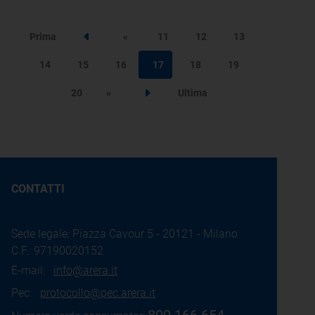
Prima
«
11
12
13
Step precedente
14
15
16
17
18
19
20
»
Ultima
Step successivo
CONTATTI
Sede legale: Piazza Cavour 5 - 20121 - Milano
C.F.: 97190020152
E-mail:
info@arera.it
Pec:
protocollo@pec.arera.it