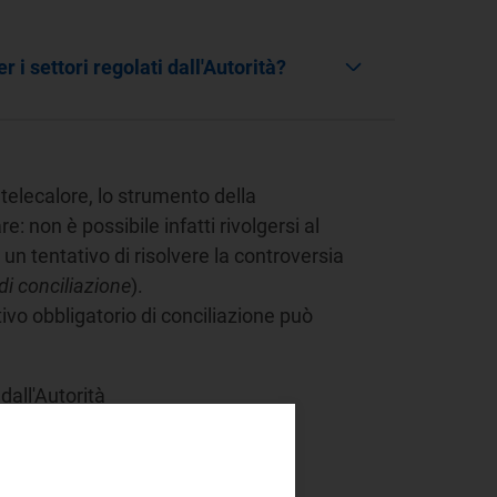
 i settori regolati dall'Autorità?
e telecalore, lo strumento della
: non è possibile infatti rivolgersi al
un tentativo di risolvere la controversia
di conciliazione
).
tivo obbligatorio di conciliazione può
 dall'Autorità