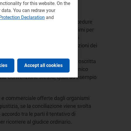
ctionality for this website. On the
r data. You can redraw your
Protection Declaration
and
o ADR
dell'Autorità, che offrono procedure
el consumo, gratuite o a costi minimi per
organismi che offrono procedure di
di stipulati fra esercenti e associazioni dei
nno aderito alla Convenzione sottoscritta
kies
Accept all cookies
cedure applicano il Regolamento Unico
alla Convenzione stessa, quali ad esempio
e e commerciale offerte dagli organismi
giustizia, se la conciliazione viene svolta
ccordo tra le parti il tentativo di
r ricorrere al giudice ordinario.