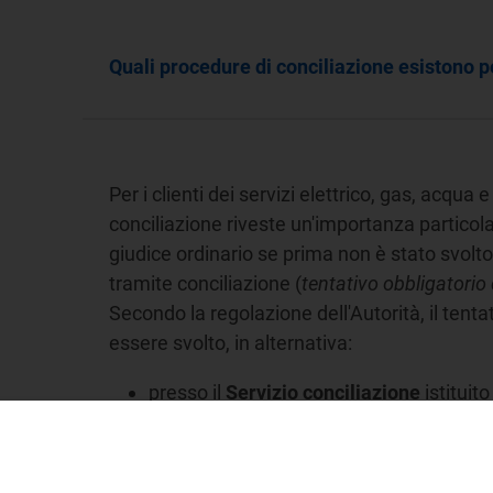
Quali procedure di conciliazione esistono per
Per i clienti dei servizi elettrico, gas, acqua 
conciliazione riveste un'importanza particolare
giudice ordinario se prima non è stato svolto 
tramite conciliazione (
tentativo obbligatorio 
Secondo la regolazione dell'Autorità, il tenta
essere svolto, in alternativa:
presso il
Servizio conciliazione
istituito
conciliazione.arera.it