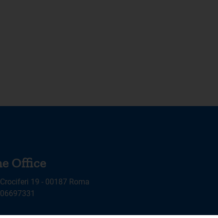
e Office
 Crociferi 19 - 00187 Roma
9 06697331