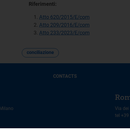
Riferimenti:
Atto 620/2015/E/com
Atto 209/2016/E/com
Atto 233/2023/E/com
conciliazione
CONTACTS
Rom
 Milano
Via dei
tel +3