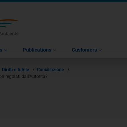
s
Publications
Customers
Diritti e tutele
/
Conciliazione
/
ri regolati dall'Autorità?