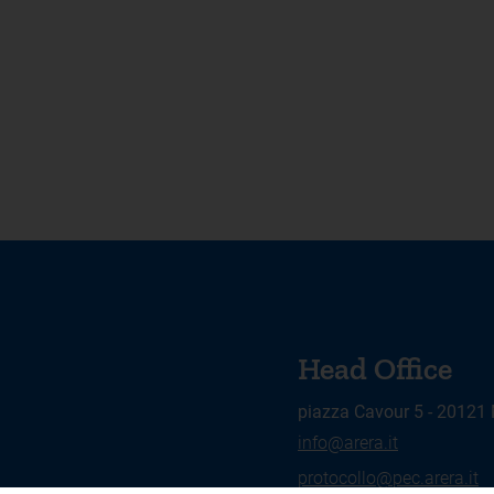
Head Office
piazza Cavour 5 - 20121
info@arera.it
protocollo@pec.arera.it