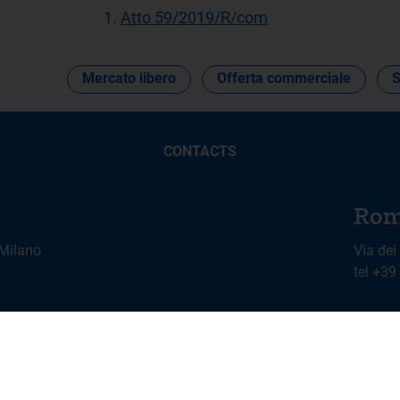
Atto 59/2019/R/com
Mercato libero
Offerta commerciale
S
CONTACTS
Rom
 Milano
Via dei
tel +3
Social Media Policy
Cookies Management