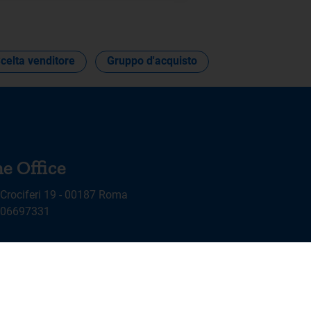
celta venditore
Gruppo d'acquisto
e Office
 Crociferi 19 - 00187 Roma
9 06697331
X
Linkedin
Youtube
Facebook
Instagram
Follow us on: