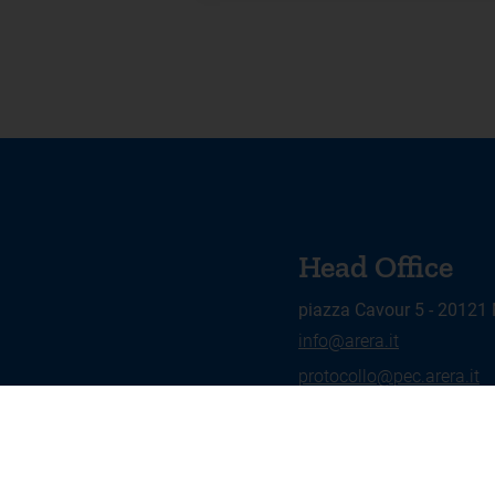
Head Office
piazza Cavour 5 - 20121
info@arera.it
protocollo@pec.arera.it
Legal Notices and Privacy Policy