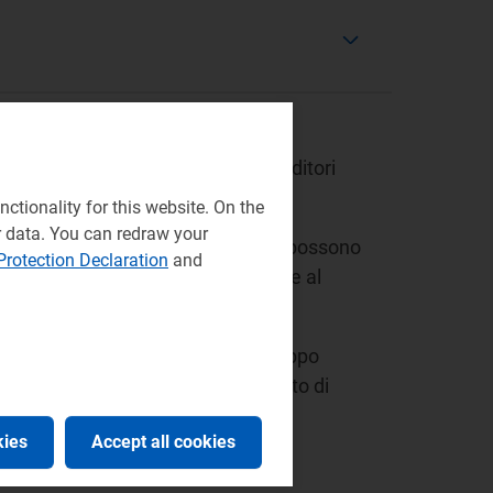
nalità di selezionare uno o più venditori
turale ai clienti riuniti nel gruppo.
ctionality for this website. On the
r data. You can redraw your
zatore" attraverso campagne che possono
Protection Declaration
and
ali singoli clienti possono aderire al
i ritenute più vantaggiose, il Gruppo
ssono stipulare il proprio contratto di
lite.
kies
Accept all cookies