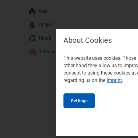
Gas
Acqua
Rifiuti
About Cookies
Teleriscaldamento
This website uses cookies. Those h
other hand they allow us to impro
consent to using these cookies at
regarding us on the
Imprint
.
Settings