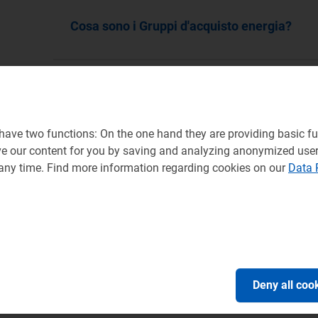
Cosa sono i Gruppi d'acquisto energia?
I Gruppi d'acquisto energia nascono con la fi
per la fornitura di energia elettrica e/o gas na
ave two functions: On the one hand they are providing basic fun
ve our content for you by saving and analyzing anonymized use
Vengono promossi da un soggetto "organiz
 any time. Find more information regarding cookies on our
Data 
essere periodiche o permanenti, durante le qu
Gruppo.
Dopo avere selezionato le offerte commercial
d'acquisto le propone ai propri membri che po
fornitura con il venditore alle condizioni stabi
Deny all coo
Riferimenti: