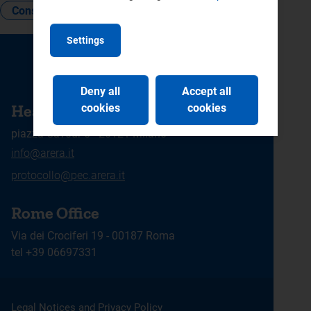
Consumo
Settings
CONTACTS
Deny all
Accept all
Head Office
cookies
cookies
piazza Cavour 5 - 20121 Milano
info@arera.it
protocollo@pec.arera.it
Rome Office
Via dei Crociferi 19 - 00187 Roma
tel +39 06697331
Legal Notices and Privacy Policy