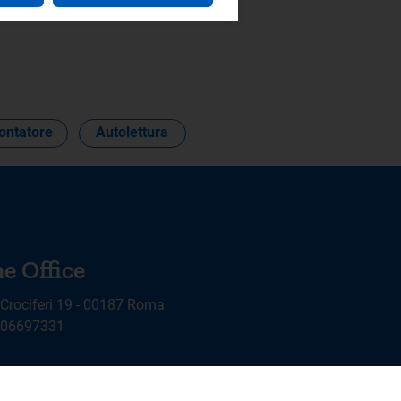
contatore
Autolettura
e Office
 Crociferi 19 - 00187 Roma
9 06697331