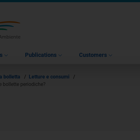
s
Publications
Customers
a bolletta
/
Letture e consumi
/
le bollette periodiche?