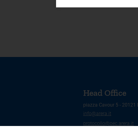
Head Office
piazza Cavour 5 - 20121
info@arera.it
protocollo@pec.arera.it