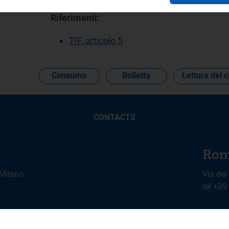
Riferimenti:
TIF, articolo 5
Consumo
Bolletta
Lettura del 
CONTACTS
Rom
 Milano
Via dei
tel +3