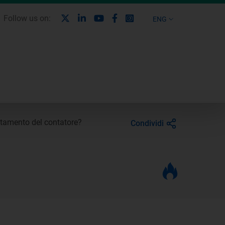
X
Linkedin
Youtube
Facebook
Instagram
Follow us on:
ENG
tamento del contatore?
Condividi