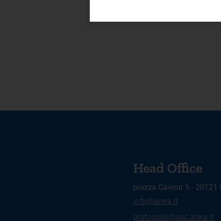
Head Office
piazza Cavour 5 - 20121
info@arera.it
protocollo@pec.arera.it