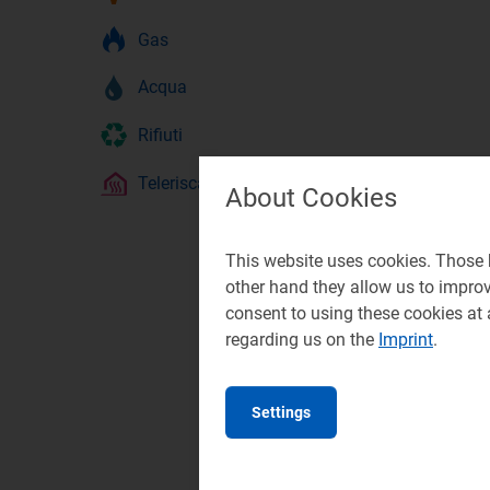
Gas
Acqua
Rifiuti
Teleriscaldamento
About Cookies
This website uses cookies. Those h
other hand they allow us to impro
consent to using these cookies at
regarding us on the
Imprint
.
Settings