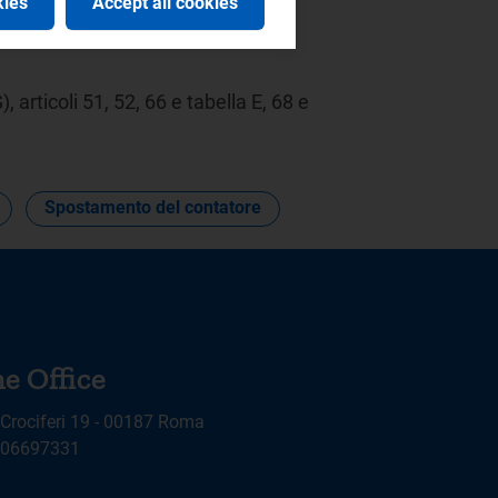
kies
Accept all cookies
, articoli 51, 52, 66 e tabella E, 68 e
Spostamento del contatore
e Office
 Crociferi 19 - 00187 Roma
9 06697331