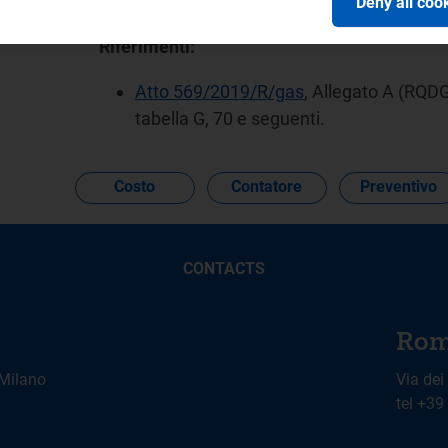
nell’esecuzione di un lavoro complesso.
Deny all coo
Riferimenti:
Atto 569/2019/R/gas
, Allegato A (RQDG)
tabella G, 70 e seguenti.
Costo
Contatore
Preventivo
CONTACTS
Rom
 Milano
Via dei
tel +3