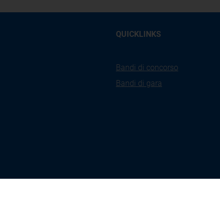
QUICKLINKS
Bandi di concorso
Bandi di gara
kies
Privacy
Accessibilità
Ges