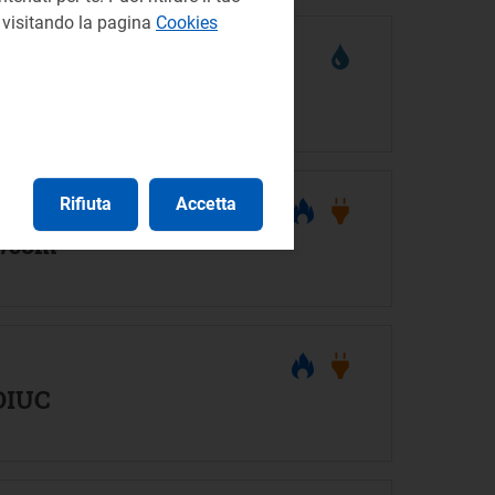
e visitando la pagina
Cookies
2015/R/idr
Rifiuta
Accetta
R/com
 DIUC