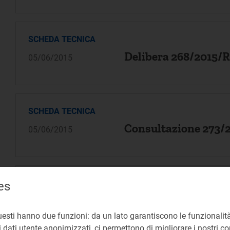
SCHEDA TECNICA
Delibera 268/2015/R
05/06/2015
SCHEDA TECNICA
Consultazione 273/
05/06/2015
SCHEDA TECNICA
es
Consultazione 272/
05/06/2015
uesti hanno due funzioni: da un lato garantiscono le funzionalità
 dati utente anonimizzati, ci permettono di migliorare i nostri cont