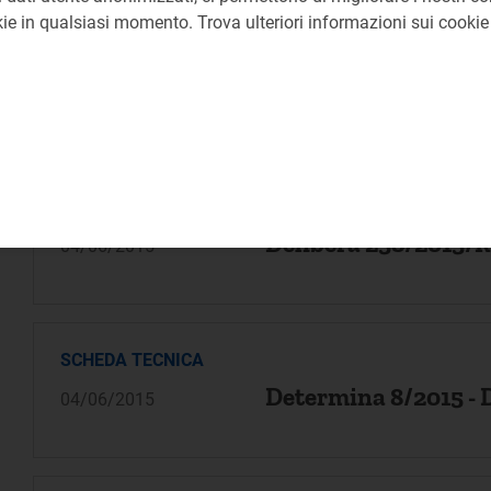
okie in qualsiasi momento. Trova ulteriori informazioni sui cooki
SCHEDA TECNICA
Consultazione 274/
05/06/2015
SCHEDA TECNICA
Delibera 258/2015/
04/06/2015
SCHEDA TECNICA
Determina 8/2015 -
04/06/2015