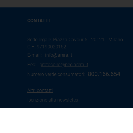
CONTATTI
Sede legale: Piazza Cavour 5 - 20121 - Milano
C.F.: 97190020152
E-mail:
info@arera.it
Pec:
protocollo@pec.arera.it
800.166.654
Numero verde consumatori:
Altri contatti
Iscrizione alla newsletter
Termini
Social Media
Coo