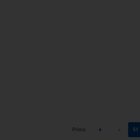
Prima
«
51
Step precedente