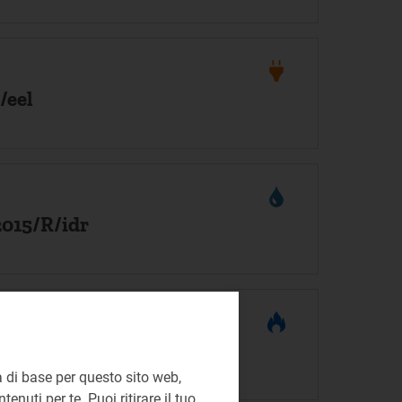
/eel
2015/R/idr
2015/R/gas
 di base per questo sito web,
enuti per te. Puoi ritirare il tuo