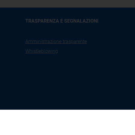
TRASPARENZA E SEGNALAZIONI
Amministrazione trasparente
Whistleblowing
X
Linkedin
Youtube
Facebook
tione
Seguici su: