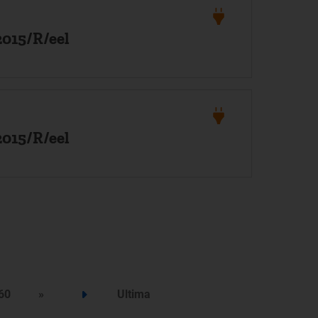
2015/R/eel
2015/R/eel
60
»
Ultima
Step successivo