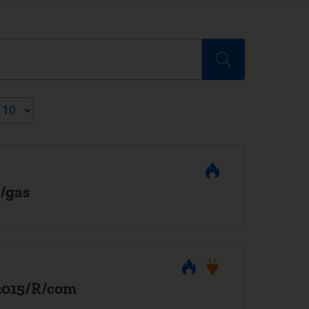
R/gas
2015/R/com