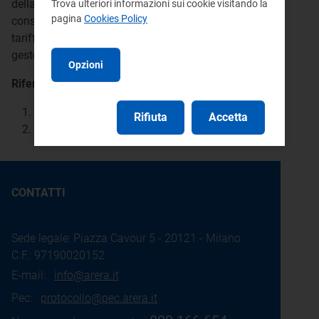
della carta dei servizi, la fatturazione di un
Trova ulteriori informazioni sui cookie visitando la
pagina
Cookies Policy
consumo minimo impegnato) l'invarianza delle
tariffe rispetto a quelle applicate da ciascun
gestore nel 2019.
Opzioni
Riferimenti:
Atto 580/2019/R/idr
Rifiuta
Accetta
D.P.C.M. 20 luglio 2012, art. 3
CONTATTI
Sede legale: Piazza Cavour 5 - 20121 - Milano
C.F.: 97190020152
E-mail:
info@arera.it
Pec:
protocollo@pec.arera.it