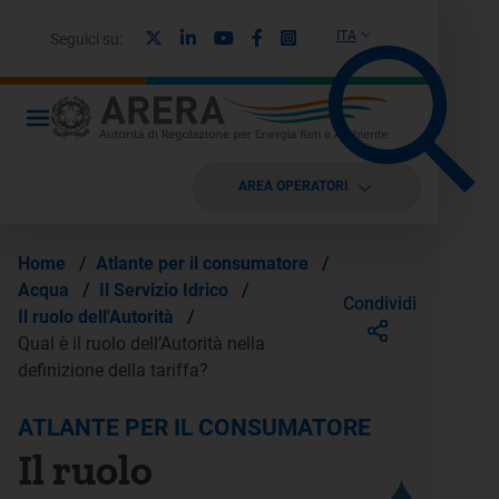
X
Linkedin
Youtube
Facebook
Instagram
ITA
Seguici su:
AREA OPERATORI
Home
/
Atlante per il consumatore
/
Acqua
/
Il Servizio Idrico
/
Condividi
Il ruolo dell'Autorità
/
Qual è il ruolo dell’Autorità nella
definizione della tariffa?
ATLANTE PER IL CONSUMATORE
Il ruolo