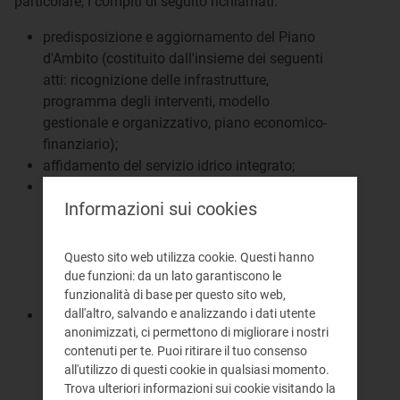
particolare, i compiti di seguito richiamati:
predisposizione e aggiornamento del Piano
d'Ambito (costituito dall'insieme dei seguenti
atti: ricognizione delle infrastrutture,
programma degli interventi, modello
gestionale e organizzativo, piano economico-
finanziario);
affidamento del servizio idrico integrato;
predisposizione della convenzione di gestione
Informazioni sui cookies
per la regolazione dei rapporti tra Ente di
governo dell'ambito e soggetto gestore, sulla
base della convenzione tipo adottata
Questo sito web utilizza cookie. Questi hanno
dall'Autorità per l'energia elettrica il gas e il
due funzioni: da un lato garantiscono le
sistema idrico;
funzionalità di base per questo sito web,
dall'altro, salvando e analizzando i dati utente
al fine dell'aggiornamento del piano
anonimizzati, ci permettono di migliorare i nostri
economico-finanziario, predisposizione della
contenuti per te. Puoi ritirare il tuo consenso
tariffa nell'osservanza del metodo tariffario
all'utilizzo di questi cookie in qualsiasi momento.
adottato dall'Autorità e relativa trasmissione a
Trova ulteriori informazioni sui cookie visitando la