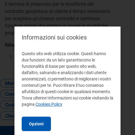
Il termine di preavviso per le modifiche del
contratto garantisce al cliente il tempo necessario
per scegliere un diverso contratto e cambiare
fornitore prima che entrino in vigore le modifiche
proposte.
Informazioni sui cookies
Riferimenti:
Questo sito web utilizza cookie. Questi hanno
Atto
366/2018/R/com
Allegato A (Codice di
due funzioni: da un lato garantiscono le
condotta commerciale) articolo 13
funzionalità di base per questo sito web,
dall'altro, salvando e analizzando i dati utente
anonimizzati, ci permettono di migliorare i nostri
Mercato libero
Cambio venditore
contenuti per te. Puoi ritirare il tuo consenso
all'utilizzo di questi cookie in qualsiasi momento.
Contratto
Trova ulteriori informazioni sui cookie visitando la
pagina
Cookies Policy
Codice di condotta commerciale
Clausole contrattuali
Opzioni