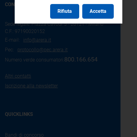
CONTATTI
Rifiuta
Accetta
Sede legale: Piazza Cavour 5 - 20121 - Milano
C.F.: 97190020152
E-mail:
info@arera.it
Pec:
protocollo@pec.arera.it
800.166.654
Numero verde consumatori:
Altri contatti
Iscrizione alla newsletter
QUICKLINKS
Bandi di concorso