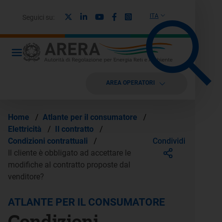
X
Linkedin
Youtube
Facebook
Instagram
ITA
Seguici su:
AREA OPERATORI
Home
/
Atlante per il consumatore
/
Elettricità
/
Il contratto
/
Condividi
Condizioni contrattuali
/
Il cliente è obbligato ad accettare le
modifiche al contratto proposte dal
venditore?
ATLANTE PER IL CONSUMATORE
Condizioni