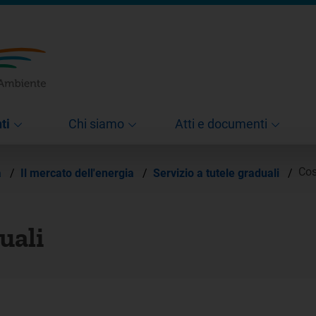
ti
Chi siamo
Atti e documenti
Cos
à
/
Il mercato dell'energia
/
Servizio a tutele graduali
/
uali