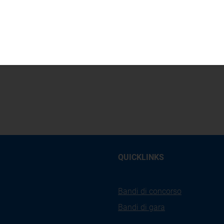
Deposito cauzionale
placet
QUICKLINKS
Bandi di concorso
Bandi di gara