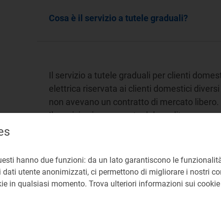
Cosa è il servizio a tutele graduali?
Il servizio a tutele graduali per clienti domest
elettrica riservata ai clienti domestici diversi 
non avevano un contratto di mercato libero.
Il servizio viene erogato dal venditore compe
attraverso specifiche gare.
es
>>
Trova le imprese competenti per territor
uesti hanno due funzioni: da un lato garantiscono le funzionalità
 dati utente anonimizzati, ci permettono di migliorare i nostri cont
Riferimenti:
okie in qualsiasi momento. Trova ulteriori informazioni sui cooki
Legge 4 agosto 2017, n. 124, articolo 
Delibera 362/2023/R/eel
, Allegato A (T