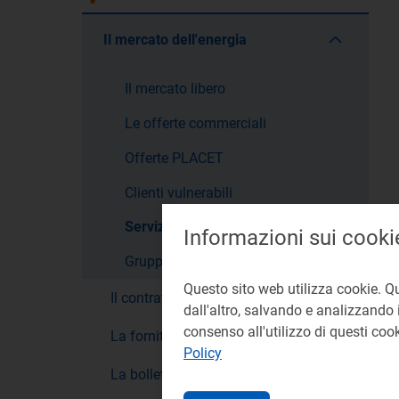
Il mercato dell'energia
Il mercato libero
Le offerte commerciali
Offerte PLACET
Clienti vulnerabili
Servizio a tutele graduali
Informazioni sui cooki
Gruppi d'acquisto
Questo sito web utilizza cookie. Q
Il contratto
dall'altro, salvando e analizzando i
consenso all'utilizzo di questi co
La fornitura
Policy
La bolletta