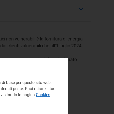
ici non vulnerabili è la fornitura di energia
dai clienti vulnerabili che all’1 luglio 2024
tente per area territoriale, selezionato
io
 di base per questo sito web,
enuti per te. Puoi ritirare il tuo
e visitando la pagina
Cookies
1, comma 60
IV)