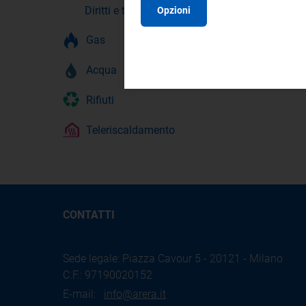
Diritti e tutele
Opzioni
Gas
Acqua
Rifiuti
Teleriscaldamento
CONTATTI
Sede legale: Piazza Cavour 5 - 20121 - Milano
C.F.: 97190020152
E-mail:
info@arera.it