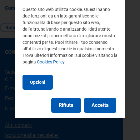
Come leggere la bolletta
Questo sito web utilizza cookie. Questi hanno
due funzioni: da un lato garantiscono le
funzionalità di base per questo sito web,
Bolletta
Imposta
dall'altro, salvando e analizzando i dati utente
anonimizzati, ci permettono di migliorare i nostri
contenuti per te. Puoi ritirare il tuo consenso
all'utilizzo di questi cookie in qualsiasi momento.
CONTATTI
Trova ulteriori informazioni sui cookie visitando la
pagina
Cookies Policy
Sede legale: Piazza Cavour 5 - 20121 - Milano
C.F.: 97190020152
Opzioni
E-mail:
info@arera.it
Pec:
protocollo@pec.arera.it
Rifiuta
Accetta
800.166.654
Numero verde consumatori:
Altri contatti
Iscrizione alla newsletter