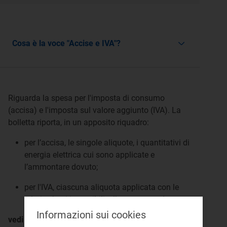
Cosa è la voce "Accise e IVA"?
Riguarda la spesa per l'imposta di consumo
(accisa) e l'imposta sul valore aggiunto (IVA). La
bolletta riporta, in un apposito riquadro:
per l’accisa, le singole aliquote, i quantitativi di
energia elettrica cui sono applicate e
l’ammontare dovuto;
per l'IVA, ciascuna aliquota applicata con le
relative basi imponibili e l’ammontare dovuto.
Informazioni sui cookies
vedi anche: