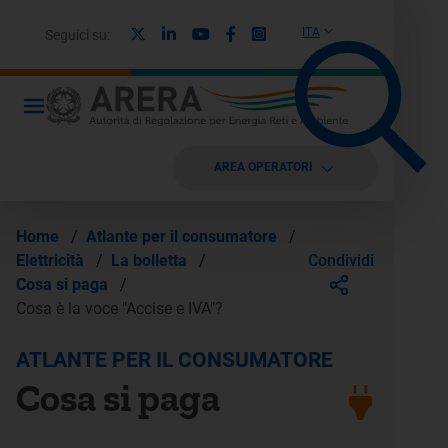
X
Linkedin
Youtube
Facebook
Instagram
ITA
Seguici su:
AREA OPERATORI
Home
/
Atlante per il consumatore
/
Condividi
Elettricità
/
La bolletta
/
Cosa si paga
/
Cosa è la voce "Accise e IVA"?
ATLANTE PER IL CONSUMATORE
Cosa si paga