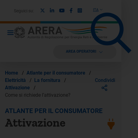
X
Linkedin
Youtube
Facebook
Instagram
ITA
Seguici su:
AREA OPERATORI
Home
/
Atlante per il consumatore
/
Condividi
Elettricità
/
La fornitura
/
Attivazione
/
Come si richiede l’attivazione?
ATLANTE PER IL CONSUMATORE
Attivazione