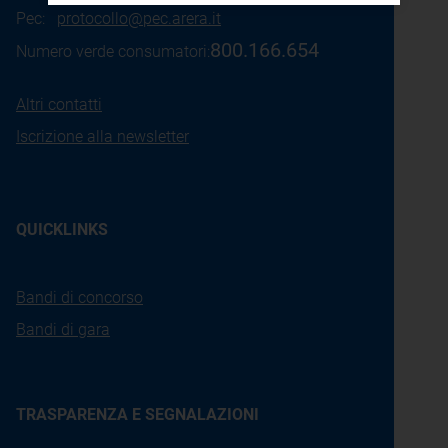
Pec:
protocollo@pec.arera.it
800.166.654
Numero verde consumatori:
Altri contatti
Iscrizione alla newsletter
QUICKLINKS
Bandi di concorso
Bandi di gara
TRASPARENZA E SEGNALAZIONI