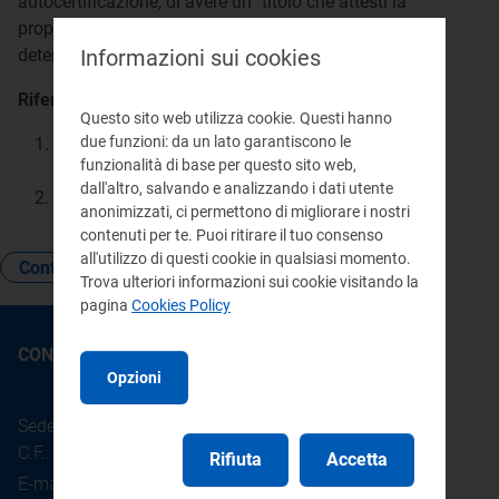
autocertificazione, di avere un "titolo che attesti la
proprietà, il regolare possesso o la regolare
Informazioni sui cookies
detenzione dell'unità immobiliare".
Riferimenti:
Questo sito web utilizza cookie. Questi hanno
due funzioni: da un lato garantiscono le
Atto 617/2023/R/eel
Allegato B (TIQC), -
funzionalità di base per questo sito web,
articolo 1
dall'altro, salvando e analizzando i dati utente
Decreto-legge 28 marzo 2014, n.47, articolo 5
anonimizzati, ci permettono di migliorare i nostri
contenuti per te. Puoi ritirare il tuo consenso
all'utilizzo di questi cookie in qualsiasi momento.
Contratto
Attivazione della fornitura
Trova ulteriori informazioni sui cookie visitando la
pagina
Cookies Policy
CONTATTI
Opzioni
Sede legale: Piazza Cavour 5 - 20121 - Milano
C.F.: 97190020152
Rifiuta
Accetta
E-mail:
info@arera.it