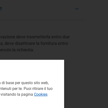
?
ttivazione deve trasmetterla entro due
ta, deve disattivare la fornitura entro
cevuto la richiesta.
 articoli 1, 16 e 22 e tabella 1
 di base per questo sito web,
enuti per te. Puoi ritirare il tuo
e visitando la pagina
Cookies