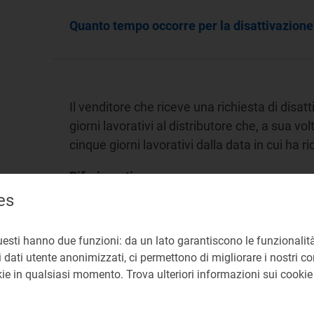
Quanto tempo occorre per la disattivazione
Il venditore che riceve una richiesta di disa
giorni lavorativi al distributore che, a sua vol
cinque giorni lavorativi dalla data in cui ha ri
Riferimenti:
es
Atto 617/2023/R/eel
Allegato B (TIQC), -
uesti hanno due funzioni: da un lato garantiscono le funzionalità
Disattivazione
 dati utente anonimizzati, ci permettono di migliorare i nostri cont
okie in qualsiasi momento. Trova ulteriori informazioni sui cooki