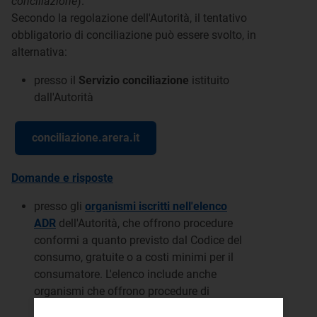
conciliazione
).
Secondo la regolazione dell'Autorità, il tentativo
obbligatorio di conciliazione può essere svolto, in
alternativa:
presso il
Servizio conciliazione
istituito
dall'Autorità
conciliazione.arera.it
Domande e risposte
presso gli
organismi iscritti nell'elenco
ADR
dell'Autorità, che offrono procedure
conformi a quanto previsto dal Codice del
consumo, gratuite o a costi minimi per il
consumatore. L'elenco include anche
organismi che offrono procedure di
conciliazione paritetica, basate su accordi