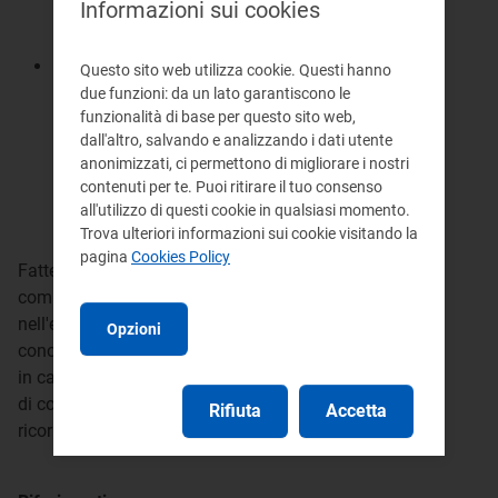
Informazioni sui cookies
stipulati fra esercenti e associazioni dei
consumatori.
presso le
Camere di Commercio
che hanno
Questo sito web utilizza cookie. Questi hanno
aderito alla Convenzione sottoscritta da
due funzioni: da un lato garantiscono le
funzionalità di base per questo sito web,
Autorità e Unioncamere: queste procedure
dall'altro, salvando e analizzando i dati utente
applicano il Regolamento Unico Unioncamere
anonimizzati, ci permettono di migliorare i nostri
con specificità previste dalla Convenzione
contenuti per te. Puoi ritirare il tuo consenso
stessa, quali ad esempio un tariffario ridotto
all'utilizzo di questi cookie in qualsiasi momento.
per le parti.
Trova ulteriori informazioni sui cookie visitando la
pagina
Cookies Policy
Fatte salve le procedure di mediazione civile e
commerciale offerte dagli organismi iscritti
nell'elenco tenuto dal Ministero della giustizia, se la
Opzioni
conciliazione viene svolta presso organismi diversi,
in caso di mancato accordo tra le parti il tentativo
di conciliazione non potrà essere fatto valere per
Rifiuta
Accetta
ricorrere al giudice ordinario.