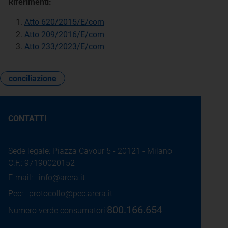
Riferimenti:
Atto 620/2015/E/com
Atto 209/2016/E/com
Atto 233/2023/E/com
conciliazione
CONTATTI
Sede legale: Piazza Cavour 5 - 20121 - Milano
C.F.: 97190020152
E-mail:
info@arera.it
Pec:
protocollo@pec.arera.it
800.166.654
Numero verde consumatori: