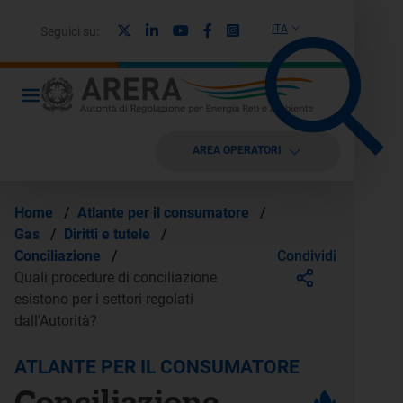
X
Linkedin
Youtube
Facebook
Instagram
ITA
Seguici su:
AREA OPERATORI
Home
/
Atlante per il consumatore
/
Gas
/
Diritti e tutele
/
Condividi
Conciliazione
/
Quali procedure di conciliazione
esistono per i settori regolati
dall'Autorità?
ATLANTE PER IL CONSUMATORE
Conciliazione