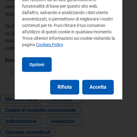
funzionalità di base per questo sito web,
variazioni nella prima bolletta in cui le variazioni
dall'altro, salvando e analizzando i dati utente
sono applicate.
anonimizzati, ci permettono di migliorare i nostri
contenuti per te. Puoi ritirare il tuo consenso
Se il venditore non rispetta i termini di preavviso o
all'utilizzo di questi cookie in qualsiasi momento.
se la comunicazione non contiene le informazioni
Trova ulteriori informazioni sui cookie visitando la
indicate, il cliente deve ricevere in bolletta un
pagina
Cookies Policy
indennizzo automatico pari a 30 euro.
Riferimenti:
Opzioni
Atto 366/2018/R/com
Allegato A (Codice di
condotta commerciale), articoli 13 e 14.
Rifiuta
Accetta
Mercato libero
Contratto
Codice di condotta commerciale
Indicizzazione
Indennizzo
Clausole contrattuali