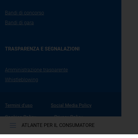
Bandi di concorso
Bandi di gara
TRASPARENZA E SEGNALAZIONI
Amministrazione trasparente
Whistleblowing
Termini d'uso
Social Media Policy
Cookies Policy
Privacy Policy
ATLANTE PER IL CONSUMATORE
Accessibilità
Gestione Cookies