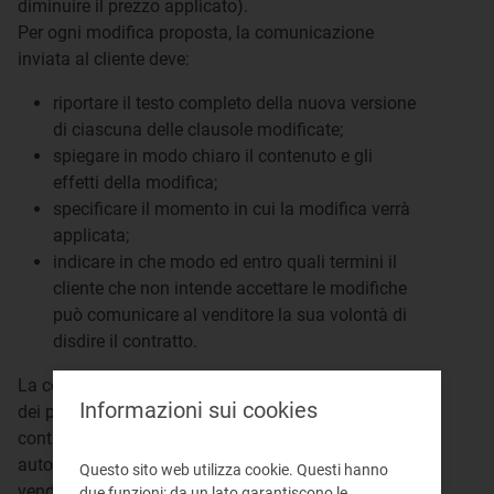
diminuire il prezzo applicato).
Per ogni modifica proposta, la comunicazione
inviata al cliente deve:
riportare il testo completo della nuova versione
di ciascuna delle clausole modificate;
spiegare in modo chiaro il contenuto e gli
effetti della modifica;
specificare il momento in cui la modifica verrà
applicata;
indicare in che modo ed entro quali termini il
cliente che non intende accettare le modifiche
può comunicare al venditore la sua volontà di
disdire il contratto.
La comunicazione non è dovuta per le variazioni
Informazioni sui cookies
dei prezzi dovute all'applicazione delle clausole
contrattuali di indicizzazione o di adeguamento
automatico di corrispettivi non determinati dal
Questo sito web utilizza cookie. Questi hanno
venditore. In questo caso il cliente è informato delle
due funzioni: da un lato garantiscono le