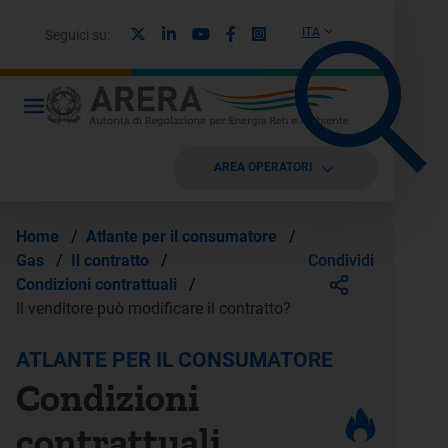
X
Linkedin
Youtube
Facebook
Instagram
ITA
Seguici su:
AREA OPERATORI
Home
/
Atlante per il consumatore
/
Condividi
Gas
/
Il contratto
/
Condizioni contrattuali
/
Il venditore può modificare il contratto?
ATLANTE PER IL CONSUMATORE
Condizioni
contrattuali