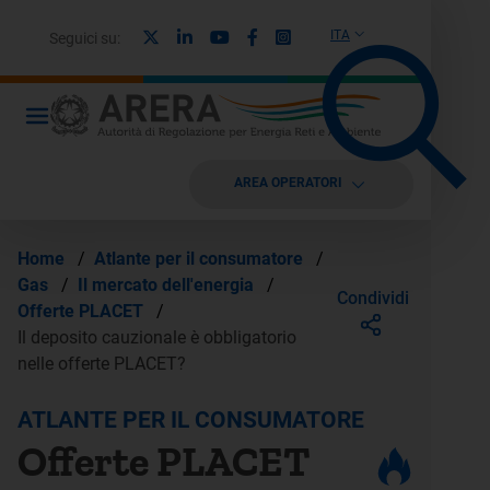
X
Linkedin
Youtube
Facebook
Instagram
ITA
Seguici su:
AREA OPERATORI
Home
/
Atlante per il consumatore
/
Gas
/
Il mercato dell'energia
/
Condividi
Offerte PLACET
/
Il deposito cauzionale è obbligatorio
nelle offerte PLACET?
ATLANTE PER IL CONSUMATORE
Offerte PLACET