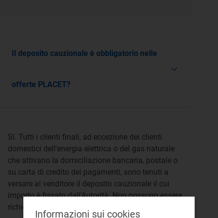
Il deposito cauzionale è obbligatorio nelle
offerte PLACET?
Sì. Tutti i clienti finali, ad eccezione dei clienti
domestici dell'energia elettrica o del gas naturale
che attivano la domiciliazione bancaria, postale o
su carta di credito dei pagamenti, sono tenuti a
versare al venditore il deposito cauzionale il cui
importo è fissato dall'Autorità. Non possono essere
richieste forme di garanzia addizionali.
Informazioni sui cookies