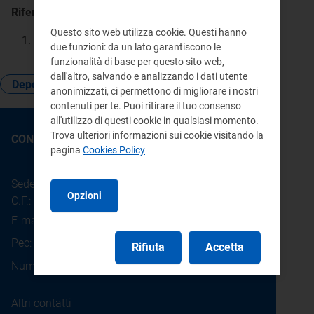
Riferimenti:
Questo sito web utilizza cookie. Questi hanno
Atto 555/2017/R/com
Allegato A - Articolo 9
due funzioni: da un lato garantiscono le
funzionalità di base per questo sito web,
dall'altro, salvando e analizzando i dati utente
Deposito cauzionale
placet
anonimizzati, ci permettono di migliorare i nostri
contenuti per te. Puoi ritirare il tuo consenso
all'utilizzo di questi cookie in qualsiasi momento.
Trova ulteriori informazioni sui cookie visitando la
CONTATTI
pagina
Cookies Policy
Sede legale: Piazza Cavour 5 - 20121 - Milano
Opzioni
C.F.: 97190020152
E-mail:
info@arera.it
Pec:
protocollo@pec.arera.it
Rifiuta
Accetta
800.166.654
Numero verde consumatori:
Altri contatti