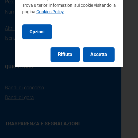
Pec:
protocollo@pec.arera.it
Trova ulteriori informazioni sui cookie visitando la
800.166.654
Numero verde consumatori:
pagina
Cookies Policy
Altri contatti
Opzioni
Iscrizione alla newsletter
Rifiuta
Accetta
QUICKLINKS
Bandi di concorso
Bandi di gara
TRASPARENZA E SEGNALAZIONI