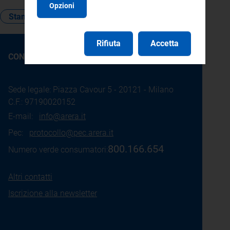
Opzioni
Standard di qualità
Rifiuta
Accetta
CONTATTI
Sede legale: Piazza Cavour 5 - 20121 - Milano
C.F.: 97190020152
E-mail:
info@arera.it
Pec:
protocollo@pec.arera.it
800.166.654
Numero verde consumatori:
Altri contatti
Iscrizione alla newsletter