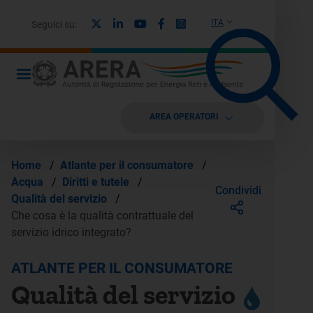
X
Linkedin
Youtube
Facebook
Instagram
ITA
Seguici su:
AREA OPERATORI
Home
/
Atlante per il consumatore
/
Acqua
/
Diritti e tutele
/
Condividi
Qualità del servizio
/
Che cosa è la qualità contrattuale del
servizio idrico integrato?
ATLANTE PER IL CONSUMATORE
Qualità del servizio