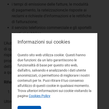
i tempi di emissione delle fatture, le modalità
di pagamento, la rateizzazione;le risposte ai
reclami e richieste d'informazioni e le rettifiche
di fatturazione;
il servizio telefonico commerciale e gli sportelli
aperti al pubblico.
Informazioni sui cookies
L'Autorità ha previsto standard specifici e generali
di qualità contrattuale che i gestori devono
rispettare. L'Ente di governo dell'ambito, anche su
Questo sito web utilizza cookie. Questi hanno
due funzioni: da un lato garantiscono le
proposta del gestore, può, previa approvazione
funzionalità di base per questo sito web,
dell'Autorità, applicare standard migliorativi rispetto
dall'altro, salvando e analizzando i dati utente
a quelli minimi previsti a livello nazionale.
anonimizzati, ci permettono di migliorare i nostri
contenuti per te. Puoi ritirare il tuo consenso
Riferimenti:
all'utilizzo di questi cookie in qualsiasi momento.
Trova ulteriori informazioni sui cookie visitando la
Atto 655/2015/R/idr
art. 2
pagina
Cookies Policy
Ultimo aggiornamento:
07 giugno 2017
.