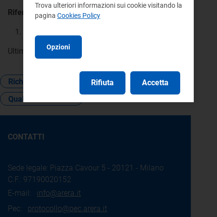
Trova ulteriori informazioni sui cookie visitando la
Riferimenti:
pagina
Cookies Policy
Atto 655/2015/R/idr
att.63, 64 e 65
Opzioni
Ultimo aggiornamento:
24 maggio 2017
.
Richiesta d'informazione
Rifiuta
Accetta
Qualità del servizio
CONTATTI
Sede legale: Piazza Cavour 5 - 20121 - Milano
C.F.: 97190020152
E-mail:
info@arera.it
Pec:
protocollo@pec.arera.it