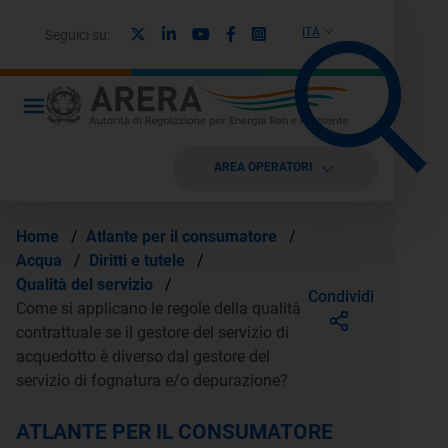
X
Linkedin
Youtube
Facebook
Instagram
ITA
Seguici su:
AREA OPERATORI
Home
/
Atlante per il consumatore
/
Acqua
/
Diritti e tutele
/
Qualità del servizio
/
Condividi
Come si applicano le regole della qualità
contrattuale se il gestore del servizio di
acquedotto è diverso dal gestore del
servizio di fognatura e/o depurazione?
ATLANTE PER IL CONSUMATORE