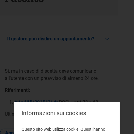
Il gestore può disdire un appuntamento?
Sì, ma in caso di disdetta deve comunicarlo
all'utente con un preavviso di almeno 24 ore.
Riferimenti:
Atto 655/2015/R/idr
RQSII - artt.28 e 68
Informazioni sui cookies
Ultimo aggiornamento:
23 maggio 2017
.
Questo sito web utilizza cookie. Questi hanno
Appuntamento