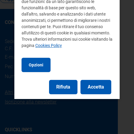
due funzioni: da un lato garantiscono le
funzionalità di base per questo sito web,
dall'altro, salvando e analizzando i dati utente
anonimizzati, ci permettono di migliorare i nostri
CONTATTI
contenuti per te. Puoi ritirare il tuo consenso
all'utilizzo di questi cookie in qualsiasi momento.
Trova ulteriori informazioni sui cookie visitando la
Sede legale: Piazza Cavour 5 - 20121 - Milano
pagina
Cookies Policy
C.F.: 97190020152
E-mail:
info@arera.it
Opzioni
Pec:
protocollo@pec.arera.it
800.166.654
Numero verde consumatori:
Rifiuta
Accetta
Altri contatti
Iscrizione alla newsletter
QUICKLINKS