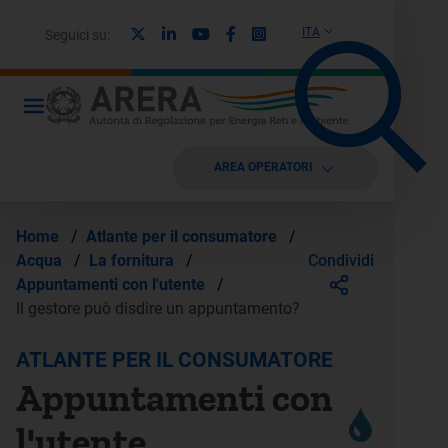
X
Linkedin
Youtube
Facebook
Instagram
ITA
Seguici su:
AREA OPERATORI
Home
/
Atlante per il consumatore
/
Condividi
Acqua
/
La fornitura
/
Appuntamenti con l'utente
/
Il gestore può disdire un appuntamento?
ATLANTE PER IL CONSUMATORE
Appuntamenti con
l'utente