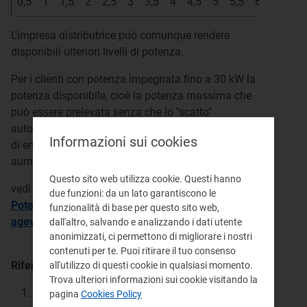
0,5
1
1,5
2
2,5
3
3,5
4
4,5
5
5,5
6
7
8
L'impresa distributrice può comunque rendere
disponibili ulteriori livelli di potenza.
Per i clienti con potenza impegnata fino a 30 kW la
potenza disponibile, cioè la potenza massima che
può essere prelevata senza che lo "scatto"
automatico del contatore interrompa l'erogazione
Informazioni sui cookies
di energia, corrisponde alla potenza impegnata
aumentata almeno del 10%.
Questo sito web utilizza cookie. Questi hanno
vedi anche:
due funzioni: da un lato garantiscono le
Potenza del contatore: maggiore scelta e
funzionalità di base per questo sito web,
agevolazioni per i clienti domestici
dall'altro, salvando e analizzando i dati utente
anonimizzati, ci permettono di migliorare i nostri
contenuti per te. Puoi ritirare il tuo consenso
Riferimenti:
all'utilizzo di questi cookie in qualsiasi momento.
Trova ulteriori informazioni sui cookie visitando la
Atto 616/2023/R/eel
Allegato A (TIT), articolo
pagina
Cookies Policy