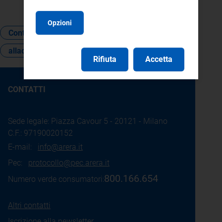
25.
Opzioni
Contratto
Potenza impegnata
allacciamento
Rifiuta
Accetta
CONTATTI
Sede legale: Piazza Cavour 5 - 20121 - Milano
C.F.: 97190020152
E-mail:
info@arera.it
Pec:
protocollo@pec.arera.it
800.166.654
Numero verde consumatori:
Altri contatti
Iscrizione alla newsletter