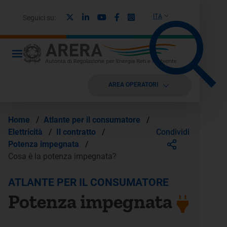
X
Linkedin
Youtube
Facebook
Instagram
ITA
Seguici su:
AREA OPERATORI
Home
/
Atlante per il consumatore
/
Condividi
Elettricità
/
Il contratto
/
Potenza impegnata
/
Cosa è la potenza impegnata?
ATLANTE PER IL CONSUMATORE
Potenza impegnata