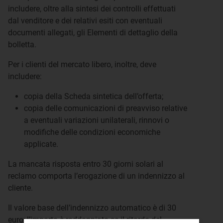
includere, oltre alla sintesi dei controlli effettuati
dal venditore e dei relativi esiti con eventuali
documenti allegati, gli Elementi di dettaglio della
bolletta.
Per i clienti del mercato libero, inoltre, deve
includere:
copia della Scheda sintetica dell’offerta;
copia delle comunicazioni di preavviso relative
a eventuali variazioni unilaterali, rinnovi o
modifiche delle condizioni economiche
applicate.
La mancata risposta entro 30 giorni solari al
reclamo comporta l’erogazione di un indennizzo al
cliente.
Il valore base dell’indennizzo automatico è di 30
euro; l’importo è raddoppiato se il ritardo del