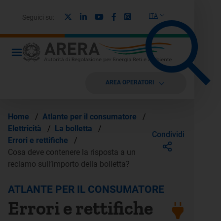
X
Linkedin
Youtube
Facebook
Instagram
ITA
Seguici su:
AREA OPERATORI
Home
/
Atlante per il consumatore
/
Elettricità
/
La bolletta
/
Condividi
Errori e rettifiche
/
Cosa deve contenere la risposta a un
reclamo sull’importo della bolletta?
ATLANTE PER IL CONSUMATORE
Errori e rettifiche