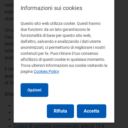
venditore supera il doppio del tempo standard, ed è
Informazioni sui cookies
triplicato se il ritardo supera il triplo del tempo
standard.
Questo sito web utilizza cookie. Questi hanno
due funzioni: da un lato garantiscono le
Un ulteriore indennizzo è dovuto al cliente se
funzionalità di base per questo sito web,
l’accredito della somma non dovuta avviene oltre il
dall'altro, salvando e analizzando i dati utente
tempo massimo stabilito dall’Autorità (60 giorni
anonimizzati, ci permettono di migliorare i nostri
solari, aumentati a 90 se la fatturazione è
contenuti per te. Puoi ritirare il tuo consenso
quadrimestrale).
all'utilizzo di questi cookie in qualsiasi momento.
Trova ulteriori informazioni sui cookie visitando la
Il cliente deve ricevere l'indennizzo entro 6 mesi da
pagina
Cookies Policy
quando il venditore ha ricevuto il reclamo e, in caso
di fatturazione quadrimestrale, entro 8 mesi.
Opzioni
Riferimenti:
TIQV
, articoli 4, 5, 8, 11, 15, 19 e 21
Rifiuta
Accetta
Bolletta 2.0
, articolo 12
Bolletta dei clienti finali di energia
, articolo 12
Codice di condotta commerciale
, articoli 13 e