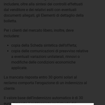
includere, oltre alla sintesi dei controlli effettuati
dal venditore e dei relativi esiti con eventuali
documenti allegati, gli Elementi di dettaglio della
bolletta.
Per i clienti del mercato libero, inoltre, deve
includere:
copia della Scheda sintetica dell’offerta;
copia delle comunicazioni di preavviso relative
a eventuali variazioni unilaterali, rinnovi o
modifiche delle condizioni economiche
applicate.
La mancata risposta entro 30 giorni solari al
reclamo comporta l’erogazione di un indennizzo al
cliente.
Il valore base dell’indennizzo automatico è di 30
euro; l’importo è raddoppiato se il ritardo del