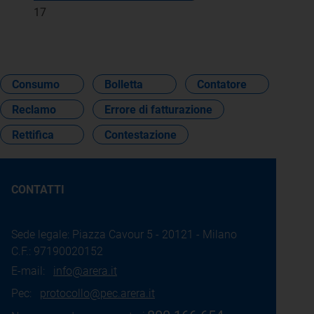
17
Consumo
Bolletta
Contatore
Reclamo
Errore di fatturazione
Rettifica
Contestazione
CONTATTI
Sede legale: Piazza Cavour 5 - 20121 - Milano
C.F.: 97190020152
E-mail:
info@arera.it
Pec:
protocollo@pec.arera.it