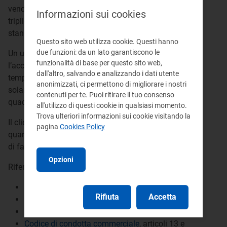
venditore supera il doppio del tempo standard, ed è
Informazioni sui cookies
triplicato se il ritardo supera il triplo del tempo
standard.
Questo sito web utilizza cookie. Questi hanno
due funzioni: da un lato garantiscono le
Un ulteriore indennizzo è dovuto al cliente se
funzionalità di base per questo sito web,
l’accredito della somma non dovuta avviene oltre il
dall'altro, salvando e analizzando i dati utente
tempo massimo stabilito dall’Autorità (60 giorni
anonimizzati, ci permettono di migliorare i nostri
solari, aumentati a 90 se la fatturazione è
contenuti per te. Puoi ritirare il tuo consenso
quadrimestrale).
all'utilizzo di questi cookie in qualsiasi momento.
Trova ulteriori informazioni sui cookie visitando la
Il cliente deve ricevere l'indennizzo entro 6 mesi da
pagina
Cookies Policy
quando il venditore ha ricevuto il reclamo e, in caso
di fatturazione quadrimestrale, entro 8 mesi.
Opzioni
Riferimenti:
TIQV
, articoli 4, 5, 8, 11, 15, 19 e 21
Rifiuta
Accetta
Bolletta 2.0
, articolo 12
Bolletta dei clienti finali di energia
, articolo 12
Codice di condotta commerciale
, articoli 13 e