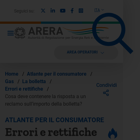
X
Linkedin
Youtube
Facebook
Instagram
ITA
Seguici su:
AREA OPERATORI
Home
/
Atlante per il consumatore
/
Gas
/
La bolletta
/
Condividi
Errori e rettifiche
/
Cosa deve contenere la risposta a un
reclamo sull’importo della bolletta?
ATLANTE PER IL CONSUMATORE
Errori e rettifiche