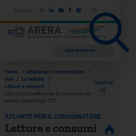
X
Linkedin
Youtube
Facebook
Instagram
ITA
Seguici su:
AREA OPERATORI
Home
/
Atlante per il consumatore
/
Gas
/
La bolletta
/
Condividi
Letture e consumi
/
Che cos’è il coefficiente di correzione dei
volumi denominato “C”?
ATLANTE PER IL CONSUMATORE
Letture e consumi