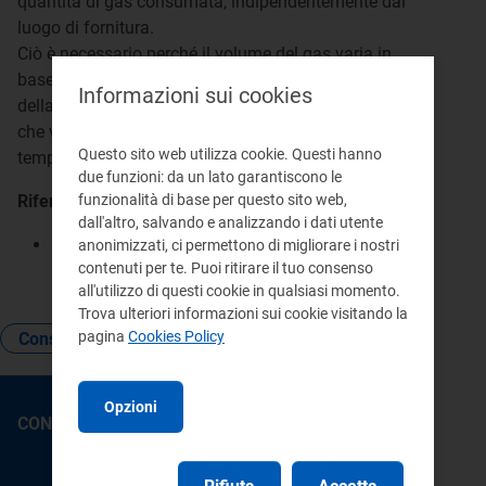
quantità di gas consumata, indipendentemente dal
luogo di fornitura.
Ciò è necessario perché il volume del gas varia in
base alla temperatura e alla pressione atmosferica
Informazioni sui cookies
della località in cui si trova la fornitura (elementi
che variano in funzione dell'altitudine, della
Questo sito web utilizza cookie. Questi hanno
temperatura dell'aria e di altri fattori).
due funzioni: da un lato garantiscono le
funzionalità di base per questo sito web,
Riferimenti:
dall'altro, salvando e analizzando i dati utente
RTDG (Allegato B alla deliberazione
anonimizzati, ci permettono di migliorare i nostri
contenuti per te. Puoi ritirare il tuo consenso
532/2025/R/gas), articolo 6
all'utilizzo di questi cookie in qualsiasi momento.
Trova ulteriori informazioni sui cookie visitando la
pagina
Cookies Policy
Consumo
Bolletta
Pressione
Opzioni
CONTATTI