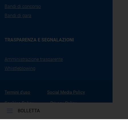
Bandi di concorso
Bandi di gara
TRASPARENZA E SEGNALAZIONI
Amministrazione trasparente
Whistleblowing
Termini d'uso
Social Media Policy
Cookies Policy
Privacy Policy
BOLLETTA
Accessibilità
Gestione Cookies
X
Linkedin
Youtube
Facebook
Instagram
Seguici su: