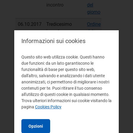
incontro
del
sintetico
giorno
06.10.2017
Tredicesimo
Ordine
Verbale
incontro
del
sintetico
giorno
Informazioni sui cookies
21.07.2017
Dodicesimo
Ordine
Verbale
Questo sito web utilizza cookie. Questi hanno
incontro
del
sintetico
due funzioni: da un lato garantiscono le
giorno
funzionalità di base per questo sito web,
dall'altro, salvando e analizzando i dati utente
09.06.2017
Undicesimo
Ordine
Verbale
anonimizzati, ci permettono di migliorare i nostri
incontro
del
sintetico
contenuti per te. Puoi ritirare il tuo consenso
giorno
all'utilizzo di questi cookie in qualsiasi momento.
Trova ulteriori informazioni sui cookie visitando la
19.04.2017
Decimo incontro
Ordine
Verbale
pagina
Cookies Policy
del
sintetico
giorno
Opzioni
10.03.2017
Nono incontro
Ordine
Verbale