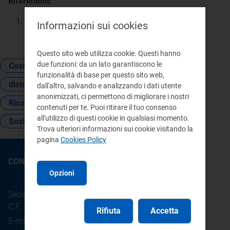
Riferimenti:
Atto 617/2023/R/eel
, Allegato B (TICQ),
Informazioni sui cookies
articolo 19
Questo sito web utilizza cookie. Questi hanno
due funzioni: da un lato garantiscono le
Costo
Consumo
Contatore
funzionalità di base per questo sito web,
distribuzione
Verifica
dall'altro, salvando e analizzando i dati utente
anonimizzati, ci permettono di migliorare i nostri
Ricostruzione dei consumi
contenuti per te. Puoi ritirare il tuo consenso
all'utilizzo di questi cookie in qualsiasi momento.
Sostituzione del contatore
Trova ulteriori informazioni sui cookie visitando la
pagina
Cookies Policy
CONTATTI
Opzioni
Sede legale: Piazza Cavour 5 - 20121 - Milano
C.F.: 97190020152
Rifiuta
Accetta
E-mail:
info@arera.it