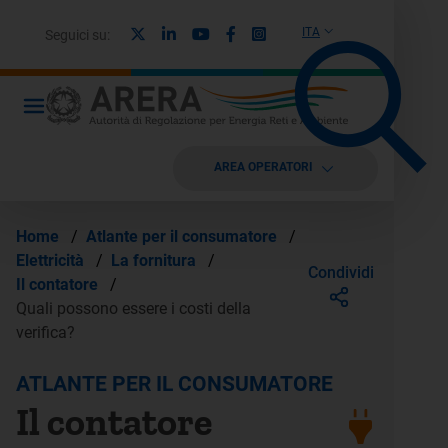
X
Linkedin
Youtube
Facebook
Instagram
ITA
Seguici su:
AREA OPERATORI
Home
/
Atlante per il consumatore
/
Elettricità
/
La fornitura
/
Condividi
Il contatore
/
Quali possono essere i costi della
verifica?
ATLANTE PER IL CONSUMATORE
Il contatore